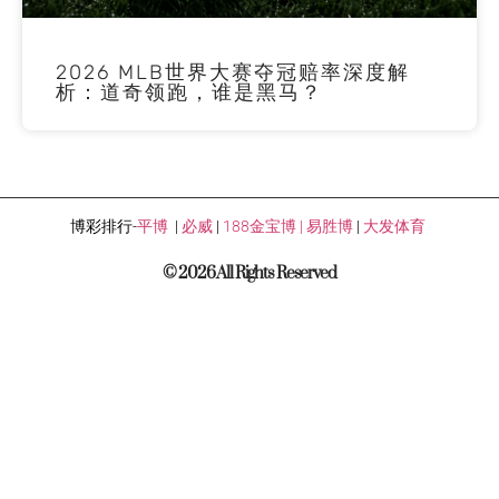
2026 MLB世界大赛夺冠赔率深度解
析：道奇领跑，谁是黑马？
博彩排行-
平博
|
必威
|
188金宝博 |
易胜博
|
大发体育
© 2026 All Rights Reserved