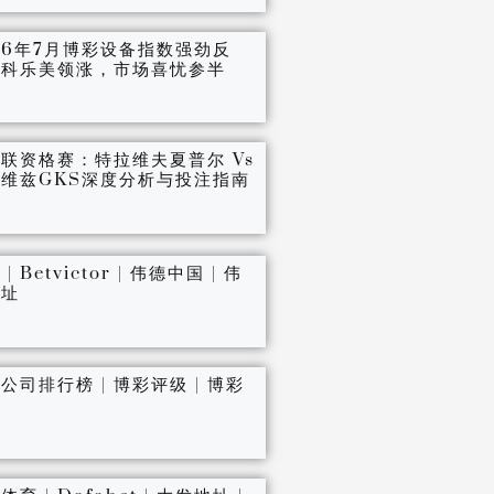
26年7月博彩设备指数强劲反
：科乐美领涨，市场喜忧参半
联资格赛：特拉维夫夏普尔 Vs
维兹GKS深度分析与投注指南
| Betvictor | 伟德中国 | 伟
地址
公司排行榜 | 博彩评级 | 博彩
名