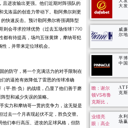
大发体
%，且进攻输出更强。他们近期对阵强队的
大发
和戈洛温的创造力带动下。勒阿弗尔则更
t）的快速反击。预计勒阿弗尔将强调阵型
则会寻求控球优势（过去五场传球1790
威廉希
尔地
性都有待提高，场均五张黄牌，摩纳哥犯
流畅性，并带来定位球机会。
平博 
中
坚固的防守，将一个充满活力的对手限制在
他们的逼抢有效降低了雷恩的传球准确
AT
（平-胜-负）的战绩，凸显了他们善于磨
克
重阵型和减少失误的策略。
对手实力和摩纳哥一贯的竞争力，这无疑是
，但过去一个月表现起伏不定，胜负交替。
永
场
表明他们奉行高压、进攻的足球风格，但防