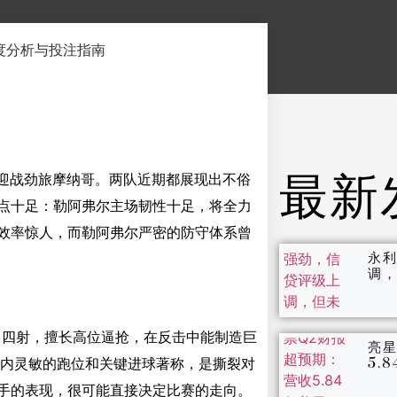
最新
场迎战劲旅摩纳哥。两队近期都展现出不俗
点十足：勒阿弗尔主场韧性十足，将全力
效率惊人，而勒阿弗尔严密的防守体系曾
永利
调
i）活力四射，擅长高位逼抢，在反击中能制造巨
亮星
5.
则以禁区内灵敏的跑位和关键进球著称，是撕裂对
手的表现，很可能直接决定比赛的走向。