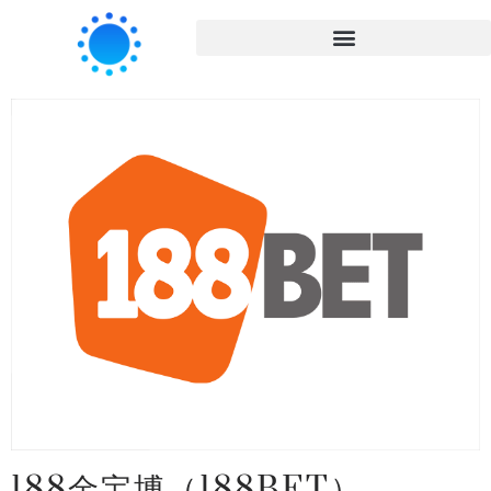
188金宝博（188BET）