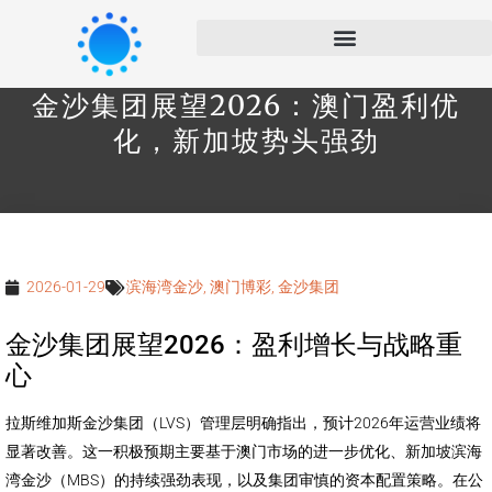
金沙集团展望2026：澳门盈利优
化，新加坡势头强劲
2026-01-29
滨海湾金沙
,
澳门博彩
,
金沙集团
金沙集团展望2026：盈利增长与战略重
心
拉斯维加斯金沙集团（LVS）管理层明确指出，预计2026年运营业绩将
显著改善。这一积极预期主要基于澳门市场的进一步优化、新加坡滨海
湾金沙（MBS）的持续强劲表现，以及集团审慎的资本配置策略。在公