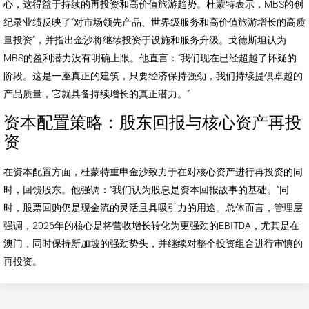
心，这得益于持续的再投资和高价值旅游趋势。杜蒙特表示，MBS的创
纪录业绩反映了“对市场领先产品、世界级服务和高价值旅游增长的高质
量投资”，并指出金沙将继续投资于设施和服务升级。戈德斯坦认为
MBS的盈利潜力没有明确上限。他直言：“我们现在已经超越了怀疑的
阶段。这是一座真正的建筑，只要经济保持强劲，我们持续提供卓越的
产品质量，它就具备持续增长的真正潜力。”
资本配置策略：股东回报与核心资产再投
资
在资本配置方面，杜蒙特重申金沙致力于在对核心资产进行再投资的同
时，回馈股东。他强调：“我们认为股息是资本回报故事的基础。”同
时，股票回购仍是现金流的灵活且具吸引力的用途。总体而言，管理层
强调，2026年的核心是将营收增长转化为更强劲的EBITDA，尤其是在
澳门，同时保持新加坡的强劲势头，并继续对整个投资组合进行审慎的
再投资。