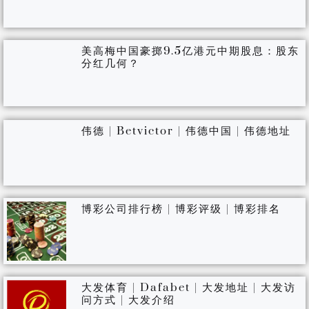
美高梅中国豪掷9.5亿港元中期股息：股东
分红几何？
伟德 | Betvictor | 伟德中国 | 伟德地址
博彩公司排行榜 | 博彩评级 | 博彩排名
大发体育 | Dafabet | 大发地址 | 大发访
问方式 | 大发介绍