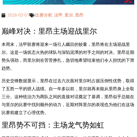
2026-02-01
比赛分析
,
法甲
,
里尔
,
里昂
巅峰对决：里昂主场迎战里尔
本周末，法甲联赛将迎来一场引人瞩目的较量，里昂将在主场迎战里
尔。这是一场状态火热的球队与深陷泥潭的对手之间的对决。里昂近期
势头强劲，而里尔则在苦苦挣扎，急切地希望结束他们令人担忧的下滑
趋势。
历史交锋数据显示，里昂在过去六次面对里尔时占据压倒性优势，取得
了五胜一平的骄人战绩。自一年多以前，里尔就再未能从里昂身上全取
三分。这种统治力为两队之间的直接对话奠定了基调，里昂似乎总能在
与里尔的比赛中找到额外的动力，近期对阵里尔的表现也为他们在这场
比赛前建立了心理优势。
里昂势不可挡：主场龙气势如虹