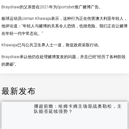
Brayshaw的父亲曾在2021年为Sportsbet推广赌博广告。
板球运动员Usman Khawaja表示，这种行为正在伤害澳大利亚年轻人，
他评论道：“年轻人与赌博的关系令人恐惧，也很危险。我们正在让赌博
在年轻一代中常态化。”
Khawaja已与公共卫生界人士一道，敦促政府采取行动。
Brayshaw承认他仍在处理赌博复发的问题，并且已经“经历了各种阶段
的磨砺”。
最新发布
挪超前瞻：哈姆卡姆主场迎战奥勒松，主
队能否延续强势？