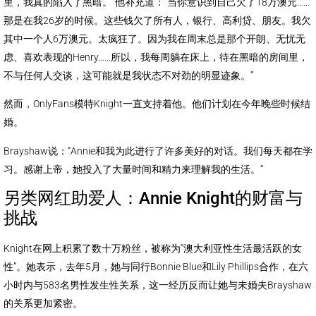
里，我真的陷入了黑暗。”他补充道：“当你意识到自己欠了18万澳元……
那是在我26岁的时候。这些钱欠了所有人，银行、高利贷、朋友。我欠
其中一个人6万澳元。太疯狂了。因为我在周末总是那个开朗、无忧无
虑、喜欢表现的Henry……所以，我每周躺在床上，待在黑暗的房间里，
不与任何人交谈，这可能就是我状态不对劲的明显迹象。”
然而，OnlyFans模特Knight一直支持着他。他们计划在今年晚些时候结
婚。
Brayshaw说：“Annie和我为此进行了许多美好的对话。我们每天都在学
习。感谢上帝，她投入了大量时间和精力来理解我的生活。”
另类网红助爱人：Annie Knight的财富与
挑战
Knight在网上积累了数十万粉丝，被称为“澳大利亚性生活最活跃的女
性”。她表示，去年5月，她与同行Bonnie Blue和Lily Phillips合作，在六
小时内与583名男性发生性关系，这一经历反而让她与未婚夫Brayshaw
的关系更加紧密。