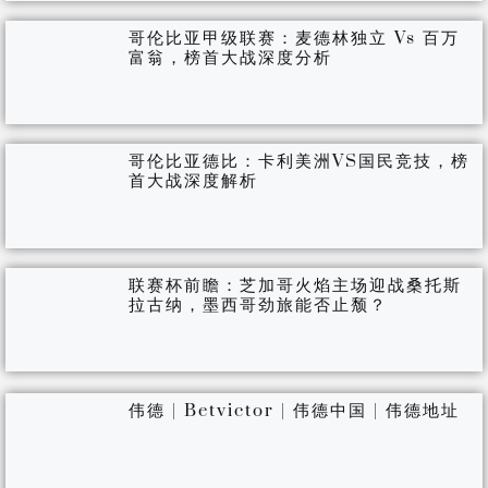
哥伦比亚甲级联赛：麦德林独立 Vs 百万
富翁，榜首大战深度分析
哥伦比亚德比：卡利美洲VS国民竞技，榜
首大战深度解析
联赛杯前瞻：芝加哥火焰主场迎战桑托斯
拉古纳，墨西哥劲旅能否止颓？
伟德 | Betvictor | 伟德中国 | 伟德地址