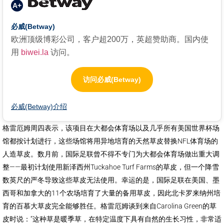
A+
必威(Betway)
欧洲顶级博彩公司，客户超200万，英超赞助商。国内使
用
biwei.la
访问。
访问必威(Betway)
必威(Betway)介绍
格雷厄姆周四表示，该项目在大都会体育场以及几乎所有美国世界杯场
馆都按计划进行，这些场馆将用异地培育的天然草皮替换NFL体育场的
人造草皮。数月前，国际足联曾不得不专门为大都会体育场做出重大调
整——最初计划使用新泽西州Tuckahoe Turf Farms的草皮，但一个降雪
数英尺的严冬导致这些草皮无法使用。幸运的是，国际足联在美国、墨
西哥和加拿大的11个农场培育了大量的备用草皮，因此北卡罗来纳州培
育的百慕大草皮完全能够胜任。格雷厄姆谈到来自Carolina Green的草
皮时说：“这种草是暖季草，在特定温度下具有自然的生长习性，非常适