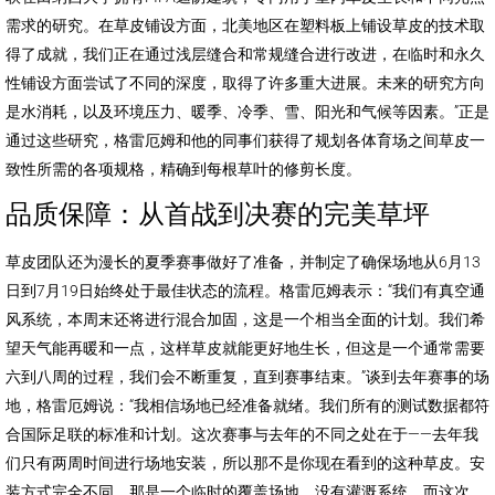
需求的研究。在草皮铺设方面，北美地区在塑料板上铺设草皮的技术取
得了成就，我们正在通过浅层缝合和常规缝合进行改进，在临时和永久
性铺设方面尝试了不同的深度，取得了许多重大进展。未来的研究方向
是水消耗，以及环境压力、暖季、冷季、雪、阳光和气候等因素。”正是
通过这些研究，格雷厄姆和他的同事们获得了规划各体育场之间草皮一
致性所需的各项规格，精确到每根草叶的修剪长度。
品质保障：从首战到决赛的完美草坪
草皮团队还为漫长的夏季赛事做好了准备，并制定了确保场地从6月13
日到7月19日始终处于最佳状态的流程。格雷厄姆表示：“我们有真空通
风系统，本周末还将进行混合加固，这是一个相当全面的计划。我们希
望天气能再暖和一点，这样草皮就能更好地生长，但这是一个通常需要
六到八周的过程，我们会不断重复，直到赛事结束。”谈到去年赛事的场
地，格雷厄姆说：“我相信场地已经准备就绪。我们所有的测试数据都符
合国际足联的标准和计划。这次赛事与去年的不同之处在于——去年我
们只有两周时间进行场地安装，所以那不是你现在看到的这种草皮。安
装方式完全不同，那是一个临时的覆盖场地，没有灌溉系统。而这次，