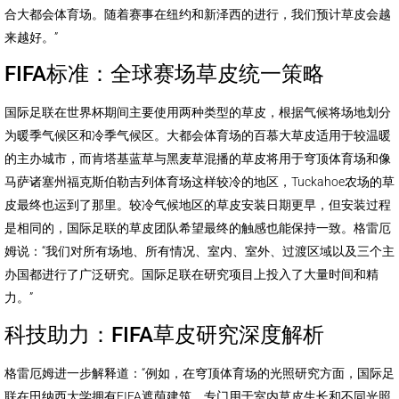
合大都会体育场。随着赛事在纽约和新泽西的进行，我们预计草皮会越
来越好。”
FIFA标准：全球赛场草皮统一策略
国际足联在世界杯期间主要使用两种类型的草皮，根据气候将场地划分
为暖季气候区和冷季气候区。大都会体育场的百慕大草皮适用于较温暖
的主办城市，而肯塔基蓝草与黑麦草混播的草皮将用于穹顶体育场和像
马萨诸塞州福克斯伯勒吉列体育场这样较冷的地区，Tuckahoe农场的草
皮最终也运到了那里。较冷气候地区的草皮安装日期更早，但安装过程
是相同的，国际足联的草皮团队希望最终的触感也能保持一致。格雷厄
姆说：“我们对所有场地、所有情况、室内、室外、过渡区域以及三个主
办国都进行了广泛研究。国际足联在研究项目上投入了大量时间和精
力。”
科技助力：FIFA草皮研究深度解析
格雷厄姆进一步解释道：“例如，在穹顶体育场的光照研究方面，国际足
联在田纳西大学拥有FIFA遮荫建筑，专门用于室内草皮生长和不同光照