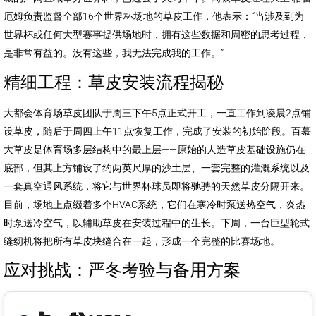
厄姆负责监督全部16个世界杯场地的草皮工作，他表示：“当涉及到为
世界杯或任何大型赛事提供场地时，拥有这些数据和周密的思考过程，
是非常有益的。没有这些，我无法完成我的工作。”
精细工程：草皮安装流程揭秘
大都会体育场草皮团队于周三下午5点正式开工，一直工作到凌晨2点铺
设草皮，随后于周四上午11点恢复工作，完成了安装的初始阶段。百慕
大草皮是体育场多层结构中的最上层——原始的人造草皮基础设施仍在
底部，但其上方铺设了约两英尺厚的沙土层、一套完整的灌溉系统以及
一套真空通风系统，将它与世界杯球员即将驰骋的天然草皮分隔开来。
目前，场地上点缀着多个HVAC系统，它们在寒冷时泵送热空气，炎热
时泵送冷空气，以辅助草皮在安装过程中的生长。下周，一台巨型轮式
缝纫机将把所有草皮块缝合在一起，形成一个完整的比赛场地。
应对挑战：严冬考验与备用方案