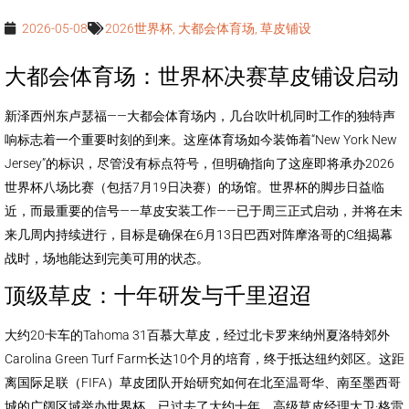
2026-05-08
2026世界杯
,
大都会体育场
,
草皮铺设
大都会体育场：世界杯决赛草皮铺设启动
新泽西州东卢瑟福——大都会体育场内，几台吹叶机同时工作的独特声
响标志着一个重要时刻的到来。这座体育场如今装饰着“New York New
Jersey”的标识，尽管没有标点符号，但明确指向了这座即将承办2026
世界杯八场比赛（包括7月19日决赛）的场馆。世界杯的脚步日益临
近，而最重要的信号——草皮安装工作——已于周三正式启动，并将在未
来几周内持续进行，目标是确保在6月13日巴西对阵摩洛哥的C组揭幕
战时，场地能达到完美可用的状态。
顶级草皮：十年研发与千里迢迢
大约20卡车的Tahoma 31百慕大草皮，经过北卡罗来纳州夏洛特郊外
Carolina Green Turf Farm长达10个月的培育，终于抵达纽约郊区。这距
离国际足联（FIFA）草皮团队开始研究如何在北至温哥华、南至墨西哥
城的广阔区域举办世界杯，已过去了大约十年。高级草皮经理大卫·格雷