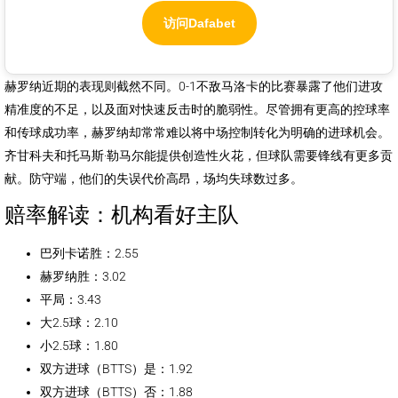
访问Dafabet
赫罗纳近期的表现则截然不同。0-1不敌马洛卡的比赛暴露了他们进攻
精准度的不足，以及面对快速反击时的脆弱性。尽管拥有更高的控球率
和传球成功率，赫罗纳却常常难以将中场控制转化为明确的进球机会。
齐甘科夫和托马斯·勒马尔能提供创造性火花，但球队需要锋线有更多贡
献。防守端，他们的失误代价高昂，场均失球数过多。
赔率解读：机构看好主队
巴列卡诺胜：2.55
赫罗纳胜：3.02
平局：3.43
大2.5球：2.10
小2.5球：1.80
双方进球（BTTS）是：1.92
双方进球（BTTS）否：1.88