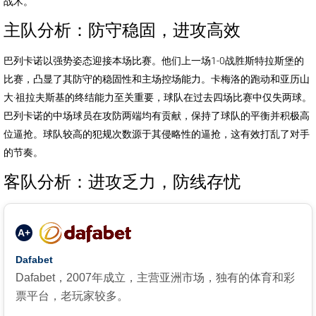
战术。
主队分析：防守稳固，进攻高效
巴列卡诺以强势姿态迎接本场比赛。他们上一场1-0战胜斯特拉斯堡的
比赛，凸显了其防守的稳固性和主场控场能力。卡梅洛的跑动和亚历山
大·祖拉夫斯基的终结能力至关重要，球队在过去四场比赛中仅失两球。
巴列卡诺的中场球员在攻防两端均有贡献，保持了球队的平衡并积极高
位逼抢。球队较高的犯规次数源于其侵略性的逼抢，这有效打乱了对手
的节奏。
客队分析：进攻乏力，防线存忧
A+
Dafabet
Dafabet，2007年成立，主营亚洲市场，独有的体育和彩
票平台，老玩家较多。