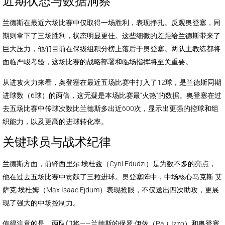
近期状态与数据洞察
兰德斯在最近六场比赛中仅取得一场胜利，表现挣扎。反观奥登塞，同
期则拿下了三场胜利，状态明显更佳。这些细微的差距给兰德斯带来了
巨大压力，他们目前在保级组积分榜上落后于奥登塞。两队主教练都将
面临严峻考验，这场比赛的战略部署和临场指挥将至关重要。
从进攻火力来看，奥登塞在最近五场比赛中打入了12球，是兰德斯同期
进球数（6球）的两倍，这无疑是本场比赛最“火热”的数据。奥登塞在过
去五场比赛中传球次数比兰德斯多出近600次，显示出更强的控球和组
织能力，以及更高的进球转化率。
关键球员与战术纪律
兰德斯方面，前锋西里尔·埃杜兹（Cyril Edudzi）是为数不多的亮点，
他在过去五场比赛中贡献了三粒进球。奥登塞阵中，中场核心马克斯·艾
萨克·埃杜姆（Max Isaac Ejdum）表现抢眼，不仅送出四次助攻，更展
现了强大的中场控制力。
值得注意的是，两队门将——兰德斯的保罗·伊佐（Paul Izzo）和奥登塞