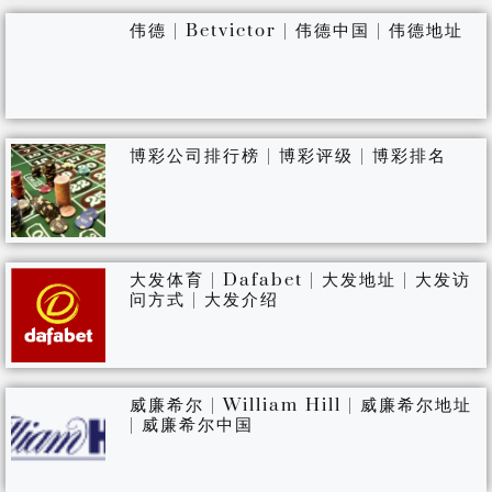
伟德 | Betvictor | 伟德中国 | 伟德地址
博彩公司排行榜 | 博彩评级 | 博彩排名
大发体育 | Dafabet | 大发地址 | 大发访
问方式 | 大发介绍
威廉希尔 | William Hill | 威廉希尔地址
| 威廉希尔中国