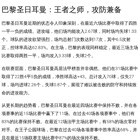
巴黎圣日耳曼：王者之师，攻防兼备
巴黎圣日耳曼近期的状态令人印象深刻，在最近六场比赛中取得了四胜
一平一负的成绩。进攻端，他们场均能攻入2.67球，同时场均失球1.33
个。球队的进攻欲望强烈，场均总射门次数达到17次，其中6.5次射
正，控球率高达62.83%。在主场，巴黎的表现同样稳定，最近三场主场
比赛取得两胜一平，场均攻入3.33球，失球2个。
在联赛层面，巴黎圣日耳曼高居法甲榜首并非偶然。他们在31场比赛中
取得了22胜4平5负的成绩，净胜球高达+43。总计攻入70球，仅失27
球，场均进球2.26个，失球0.87个，展现了难以被击败的防守和持续致
命的进攻能力。
从更长期的趋势看，巴黎圣日耳曼在最近四场比赛中保持不败，并在各
项赛事的近15场比赛中赢下了11场。在过去40场各项赛事中，他们有
83%的比赛保持不败。在最近12场法甲主场比赛中，有58%的场次零封
对手。在王子公园球场，巴黎在过去40场各项赛事中胜率高达68%，并
且在最近15场联赛主场比赛中87%的场次保持不败。