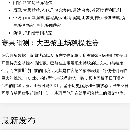
门将: 格雷戈里·库德尔
后卫: 肯尼·拉拉, 布伦丹·查尔多内, 道达·金多, 苏迈拉·库利巴利
中场: 雨果·马涅蒂, 儒尼奥尔·迪纳·埃宾贝, 罗曼·德尔·卡斯蒂略, 乔
里斯·肖塔尔, 卢卡斯·图萨尔
前锋: 卢多维奇·阿约克
赛果预测：大巴黎主场稳操胜券
综合各项数据、近期状态以及历史交锋记录，所有迹象都表明巴黎圣日
耳曼将完全掌控本场比赛。巴黎在主场展现出持续的进攻火力与稳定
性，而布雷斯特目前的困境，尤其是在客场的糟糕表现，将使他们面临
巨大的挑战。Forebet的模型也与这些趋势一致，预测巴黎圣日耳曼有
67%的胜率，预计比分可能为3-0。鉴于历史优势和当前状态，巴黎圣日
耳曼有望再次取得胜利，进一步巩固他们在法甲积分榜上的领先地位。
最新发布