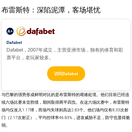
布雷斯特：深陷泥潭，客场堪忧
A+
Dafabet
Dafabet，2007年成立，主营亚洲市场，独有的体育和彩
票平台，老玩家较多。
访问Dafabet
与巴黎的强势形成鲜明对比的是布雷斯特的艰难处境。他们目前已经连
续六场比赛未尝胜绩，期间取得两平四负。在这六场比赛中，布雷斯特
场均仅攻入1.17球，而场均失球则高达2.83个。他们场均仅有8.33次射
门（2.17次射正），平均控球率46.83%，进攻威胁不足，防守也显得脆
弱。