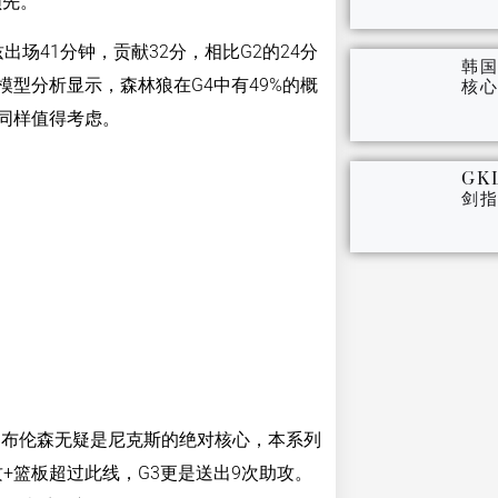
领先。
场41分钟，贡献32分，相比G2的24分
韩国
型分析显示，森林狼在G4中有49%的概
核
同样值得考虑。
GK
剑指
.5次： 布伦森无疑是尼克斯的绝对核心，本系列
攻+篮板超过此线，G3更是送出9次助攻。