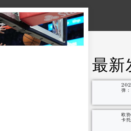
最新
20
弹
欧协
卡托