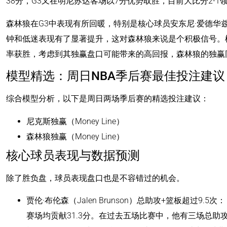
38分，G3又在明尼苏达客场以7分优势取胜，目前大比分2-1
森林狼在G3中表现有所回暖，特别是核心球员安东尼·爱德华兹出
钟和低迷表现有了显著提升，这对森林狼来说是个积极信号。模
率获胜，考虑到其独赢盘口可能带来的高回报，森林狼的独赢
模型精选：周日NBA季后赛最佳投注建议
综合模型分析，以下是周日两场季后赛的精选投注建议：
尼克斯独赢（Money Line）
森林狼独赢（Money Line）
核心球员表现与数据预测
除了胜负盘，球员表现盘口也是不容错过的机会。
贾伦·布伦森（Jalen Brunson）总助攻+篮板超过9
赛场均贡献31.3分。在过去五场比赛中，他有三场总助