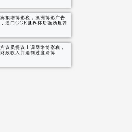
律宾拟增博彩税，澳洲博彩广告
，澳门GGR世界杯后强劲反弹
律宾议员提议上调网络博彩税，
增财政收入并遏制过度赌博