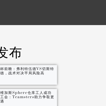
发布
杯前瞻：弗利特伍德VS切斯特
尔德，战术对决平局风险高
维加斯Sphere仓库工人成功
工会：Teamsters助力争取更
待遇