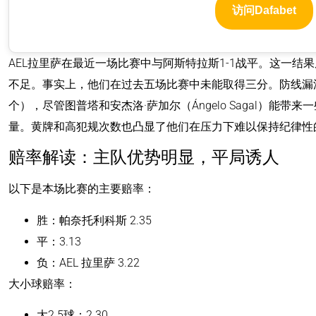
访问Dafabet
AEL拉里萨在最近一场比赛中与阿斯特拉斯1-1战平。这一
不足。事实上，他们在过去五场比赛中未能取得三分。防线漏
个），尽管图普塔和安杰洛·萨加尔（Ángelo Sagal）能
量。黄牌和高犯规次数也凸显了他们在压力下难以保持纪律性
赔率解读：主队优势明显，平局诱人
以下是本场比赛的主要赔率：
胜：帕奈托利科斯 2.35
平：3.13
负：AEL 拉里萨 3.22
大小球赔率：
大2.5球：2.30