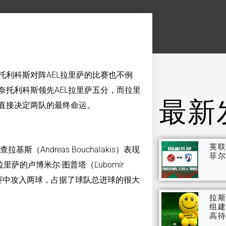
利科斯对阵AEL拉里萨的比赛也不例
托利科斯领先AEL拉里萨五分，而拉里
最新
直接决定两队的最终命运。
英联
Andreas Bouchalakis）表现
菲
萨的卢博米尔·图普塔（Ľubomír
比赛中攻入两球，占据了球队总进球的很大
拉斯
组建
高