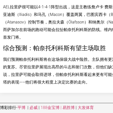
AEL拉里萨很可能以4-1-4-1阵型出战，这是主教练詹卢卡·费斯塔（
亚迪斯（Iliadis）和马孔（Macon）覆盖两翼，巴图宾西卡（B
（Atanasov）控制节奏，奥拉夫森（Ólafsson）和纳奥尔
而萨加尔在前场的跑动可能会拉扯帕奈托利科斯的防线。维内特基迪
首发门将。
综合预测：帕奈托利科斯有望主场取胜
我们预测帕奈托利科斯将在这场保级大战中险胜。主队拥有更
的复苏。尽管拉里萨展现出高昂的斗志和射门次数，但他们缺
说，拉里萨可能会取得进球，但帕奈托利科斯看起来更有可能
塔的表现——他们将很大程度上决定比赛的走向。
博彩排行-
平博
|
必威
|
188金宝博 |
易胜博
|
大发体育