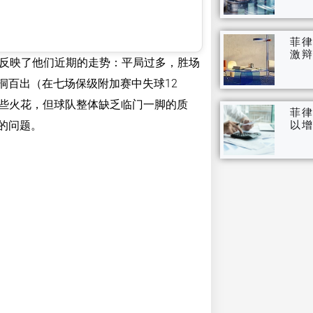
菲
激辩
结果反映了他们近期的走势：平局过多，胜场
洞百出（在七场保级附加赛中失球12
带来一些火花，但球队整体缺乏临门一脚的质
菲
以
的问题。