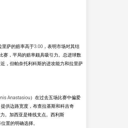
里萨的赔率高于3.00，表明市场对其结
比赛，平局的赔率颇具吸引力。总进球数
接近，但帕奈托利科斯的进攻能力和拉里萨
 Anastasiou）在过去五场比赛中偏爱
ath）提供边路宽度，布查拉基斯和科吉奇
加创造力。加西亚是锋线支点。西利斯
是门将位置的明确选择。