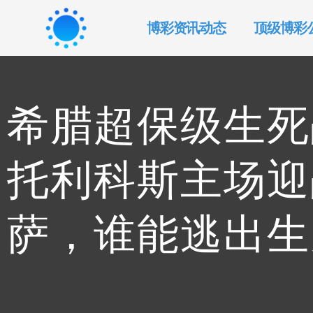
博彩资讯动态
顶级博彩
希腊超保级生死
托利科斯主场迎
萨，谁能逃出生