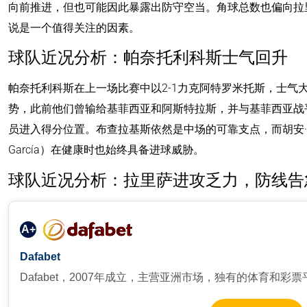
向前推进，但也可能因此暴露出防守空当。角球总数也偏向拉
说是一个值得关注的因素。
球队近况分析：帕奈托利科斯士气回升
帕奈托利科斯在上一场比赛中以2-1力克阿特罗米托斯，士气
势，此前他们曾输给基菲西亚和阿斯特拉斯，并与基菲西亚战
员进入得分位置。布查拉基斯依然是中场的可靠支点，而胡安·曼努埃
García）在健康时也始终具备进球威胁。
球队近况分析：拉里萨进攻乏力，防线告
A+
Dafabet
Dafabet，2007年成立，主营亚洲市场，独有的体育和彩