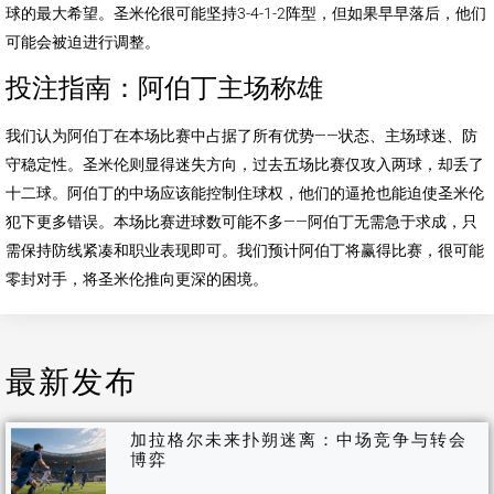
球的最大希望。圣米伦很可能坚持3-4-1-2阵型，但如果早早落后，他们
可能会被迫进行调整。
投注指南：阿伯丁主场称雄
我们认为阿伯丁在本场比赛中占据了所有优势——状态、主场球迷、防
守稳定性。圣米伦则显得迷失方向，过去五场比赛仅攻入两球，却丢了
十二球。阿伯丁的中场应该能控制住球权，他们的逼抢也能迫使圣米伦
犯下更多错误。本场比赛进球数可能不多——阿伯丁无需急于求成，只
需保持防线紧凑和职业表现即可。我们预计阿伯丁将赢得比赛，很可能
零封对手，将圣米伦推向更深的困境。
最新发布
加拉格尔未来扑朔迷离：中场竞争与转会
博弈