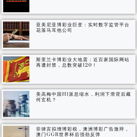
亚美尼亚博彩业巨变：实时数字监管平台
花落马耳他公司
斯里兰卡博彩业大地震：近百家国际网站
再遭封禁，总数突破120！
美高梅中国H1派息缩水，利润下滑背后藏
何玄机？
菲律宾拟增博彩税，澳洲博彩广告激辩，
澳门GGR世界杯后强劲反弹