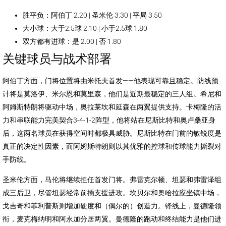
胜平负：阿伯丁 2.20 | 圣米伦 3.30 | 平局 3.50
大小球：大于2.5球 2.10 | 小于2.5球 1.80
双方都有进球：是 2.00 | 否 1.80
关键球员与战术部署
阿伯丁方面，门将位置将由米托夫首发——他表现可靠且稳定。防线预
计将是莫洛伊、米尔恩和莫里森，他们是近期最稳定的三人组。希尼和
阿姆斯特朗将驱动中场，奥拉莱坎和延森在两翼提供支持。卡梅隆的活
力和串联能力完美契合3-4-1-2阵型，他将站在尼斯比特和奥卢桑亚身
后，这两名球员在获得空间时都极具威胁。尼斯比特在门前的敏锐度是
真正的决定性因素，而阿姆斯特朗则以其优雅的控球和传球能力撕裂对
手防线。
圣米伦方面，马伦将继续担任首发门将。弗雷克尔顿、坦瑟和弗雷泽组
成三后卫，尽管坦瑟经常前插支援进攻。坎贝尔和奥哈拉应坐镇中场，
戈吉奇和菲利普斯则增加硬度和（偶尔的）创造力。锋线上，曼德隆领
衔，麦克梅纳明和阿永加分居两翼。曼德隆的跑动和终结能力是他们进