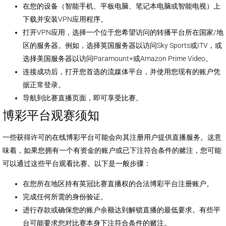
在您的设备（智能手机、平板电脑、笔记本电脑或智能电视）上
下载并安装VPN应用程序。
打开VPN应用，选择一个位于您希望访问的转播平台所在国家/地
区的服务器。例如，选择英国服务器以访问Sky Sports或ITV，或
选择美国服务器以访问Paramount+或Amazon Prime Video。
连接成功后，打开您首选的流媒体平台，并使用您现有的账户凭
据正常登录。
导航到比赛直播页面，即可享受比赛。
博彩平台观赛须知
一些获得许可的在线博彩平台可能会向其注册用户提供直播服务。这意
味着，如果您拥有一个有资金的账户或已下注符合条件的赌注，您可能
可以通过这些平台观看比赛。以下是一般步骤：
在您所在地区持有英冠比赛直播权的合法博彩平台注册账户。
完成任何所需的身份验证。
进行存款或确保您的账户余额达到解锁直播的最低要求。有些平
台可能要求您对比赛本身下注符合条件的赌注。