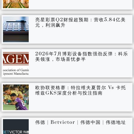
亮星彩票Q2财报超预期：营收5.84亿美
元，利润飙升
2026年7月博彩设备指数强劲反弹：科乐
美领涨，市场喜忧参半
欧协联资格赛：特拉维夫夏普尔 Vs 卡托
维兹GKS深度分析与投注指南
伟德 | Betvictor | 伟德中国 | 伟德地址