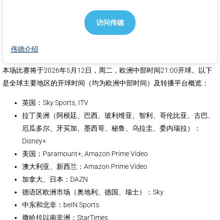
访问伟德
伟德介绍
本场比赛将于2026年5月12日，周二，欧洲中部时间21:00开球。以下
是全球主要地区的开球时间（均为欧洲中部时间）及转播平台概览：
英国：Sky Sports, ITV
拉丁美洲（阿根廷、巴西、玻利维亚、智利、哥伦比亚、古巴、
厄瓜多尔、牙买加、墨西哥、秘鲁、乌拉圭、委内瑞拉）：
Disney+
美国：Paramount+, Amazon Prime Video
澳大利亚、新西兰：Amazon Prime Video
加拿大、日本：DAZN
德语区欧洲市场（奥地利、德国、瑞士）：Sky
中东和北非：beIN Sports
撒哈拉以南非洲：StarTimes