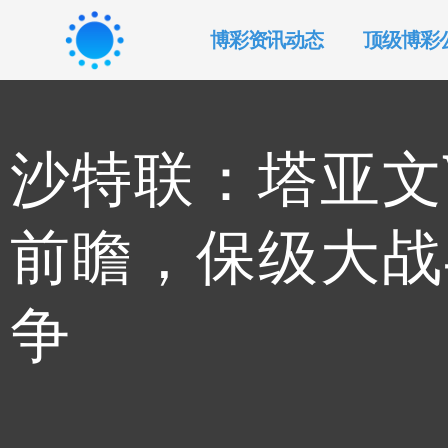
博彩资讯动态
顶级博彩
沙特联：塔亚文
前瞻，保级大战
争