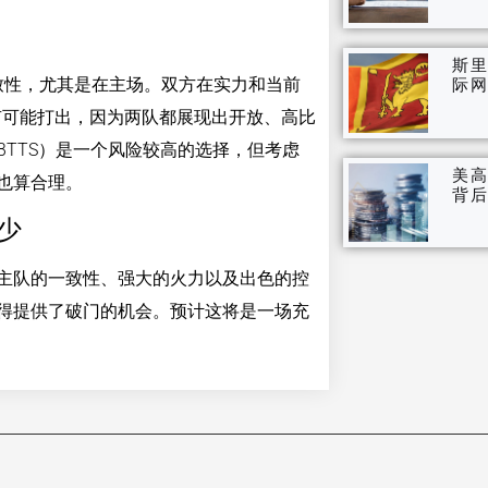
斯
致性，尤其是在主场。双方在实力和当前
际网
有可能打出，因为两队都展现出开放、高比
TTS）是一个风险较高的选择，但考虑
美高
也算合理。
背
少
主队的一致性、强大的火力以及出色的控
得提供了破门的机会。预计这将是一场充