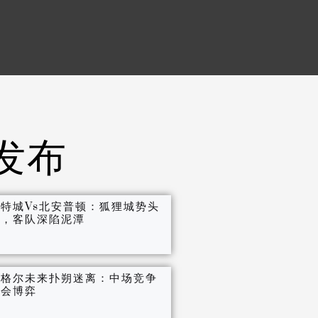
发布
特城vs北安普顿：狐狸城势头
盛，客队深陷泥潭
拉格尔未来扑朔迷离：中场竞争
转会博弈