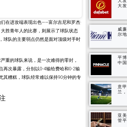
大发体
大发
他们在进攻端表现出色——富尔吉尼和罗杰·
威廉希
1大胜青年人的比赛，则展示了球队状态
尔地
，球队的主要弱点仍然是面对顶级对手时
平博 
球严重的球队来说，是一次难得的零封，
中
次暴露，分别以0-4输给费哈和0-2输
尤其糟糕，球队经常难以保持90分钟的专
意甲
兰
注
亚
管