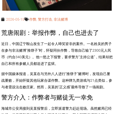
2026-05-15
作弊
,
警方打击
,
非法赌博
荒唐闹剧：举报作弊，自己也进去了
近日，中国辽宁鞍山发生了一起令人啼笑皆非的案件。一名姓吴的男子
在参与非法赌博“推饼子”时，怀疑同伙作弊，导致自己输了2300元人民
币（约合340美元）。他一怒之下报警，要求警方“主持公道”，结果却把
自己和所有参赌人员都送进了监狱。
据中国媒体报道，吴某在与另外八人进行“推饼子”赌博时，发现自己屡
战屡败，开始怀疑其他玩家合谋作弊。这种牌九类游戏与21点类似，参
与者需设法击败庄家。然而，吴某的“正义感”最终导致了一场闹剧。
警方介入：作弊者与赌徒无一幸免
海城市公安局接到吴某报警后，立即派遣警力赶赴现场。虽然赌局已经