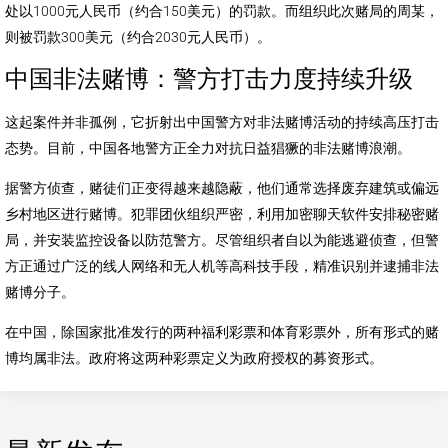
处以1000元人民币（约合150美元）的罚款。而组织此次赌局的周某，
则被罚款300美元（约合2030元人民币）。
中国非法赌博：警方打击力度持续升级
这起案件并非孤例，它折射出中国警方对非法赌博活动的持续高压打击
态势。目前，中国各地警方正全力对抗日益猖獗的非法赌博浪潮。
据警方侦查，赌徒们正变得越来越隐蔽，他们通常选择废弃建筑或偏远
乡村地区进行赌博。犯罪团伙组织严密，利用加密聊天软件安排秘密赌
局，并安装监控设备以防范警方。尽管组织者自以为能逃避侦查，但警
方正通过广泛的线人网络和无人机等高科技手段，精准识别并逮捕非法
赌博分子。
在中国，除国家批准发行的两种福利彩票和体育彩票外，所有形式的赌
博均属非法。政府将这两种彩票定义为政府授权的募资形式。