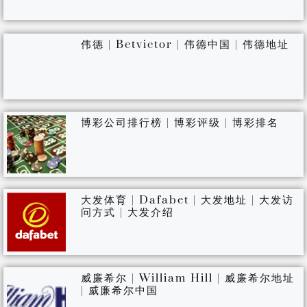
伟德 | Betvictor | 伟德中国 | 伟德地址
博彩公司排行榜 | 博彩评级 | 博彩排名
大发体育 | Dafabet | 大发地址 | 大发访
问方式 | 大发介绍
威廉希尔 | William Hill | 威廉希尔地址
| 威廉希尔中国