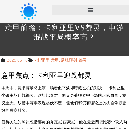
意甲前瞻：卡利亚里VS都灵，中游
混战平局概率高？
2026-05-16
卡利亚里
,
意甲
,
足球预测
,
都灵
意甲焦点：卡利亚里迎战都灵
本周末，意甲赛场将上演一场看似平淡却暗藏玄机的对决——卡利亚里
坐镇主场迎战都灵。这场比赛对于两支身处联赛中下游的球队而言，意
义重大。尽管本赛季表现起伏不定，但他们都仍有理论上的机会争取更
好的联赛排名。
值得关注的球员包括都灵的乔瓦尼·西蒙尼，他在最近四场比赛中攻入两