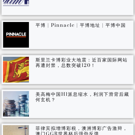
平博 | Pinnacle | 平博地址 | 平博中国
斯里兰卡博彩业大地震：近百家国际网站
再遭封禁，总数突破120！
美高梅中国H1派息缩水，利润下滑背后藏
何玄机？
菲律宾拟增博彩税，澳洲博彩广告激辩，
澳门GGR世界杯后强劲反弹