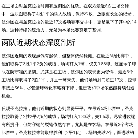
在主场面对圣克拉拉时拥有压倒性的优势。在双方最近5次主场交锋
中，波尔图取得了4胜1平的骄人战绩，保持不败。放眼更长远的记录，
波尔图在与圣克拉拉的最近17次各项赛事交手中，更是赢下了其中的14
场。这种持续的统治力，无疑为本场比赛奠定了基调。
两队近期状态深度剖析
波尔图近期的表现虽偶有起伏，但整体依然稳健。在最近6场比赛中，
他们取得了3胜1平2负的成绩，场均打入1球，仅失0.83球。这显示了球
队在防守端的坚韧。尤其是在主场，波尔图的表现更为强悍，最近3个
主场比赛取得了2胜1平，并且一球未失。他们场均射门超过17次，控球
率接近56%，尽管进球转化率略有下降，但进攻和中场依然能持续创造
机会。
反观圣克拉拉，他们近期的状态则显得平平。在最近6场比赛中，圣克
拉拉取得了2胜2平2负的成绩，场均打入1.33球，失1.5球。尽管进攻端
有所提升，但防守端的裂缝依然存在，尤其是在客场。在最近3个客场
比赛中，圣克拉拉未能取得胜利（2平1负），场均失球2个，而进球约