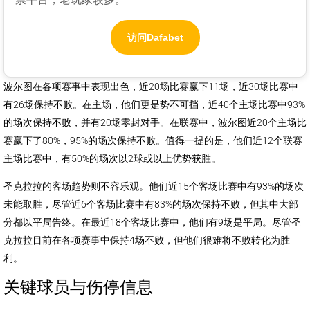
访问Dafabet
波尔图在各项赛事中表现出色，近20场比赛赢下11场，近30场比赛中
有26场保持不败。在主场，他们更是势不可挡，近40个主场比赛中93%
的场次保持不败，并有20场零封对手。在联赛中，波尔图近20个主场比
赛赢下了80%，95%的场次保持不败。值得一提的是，他们近12个联赛
主场比赛中，有50%的场次以2球或以上优势获胜。
圣克拉拉的客场趋势则不容乐观。他们近15个客场比赛中有93%的场次
未能取胜，尽管近6个客场比赛中有83%的场次保持不败，但其中大部
分都以平局告终。在最近18个客场比赛中，他们有9场是平局。尽管圣
克拉拉目前在各项赛事中保持4场不败，但他们很难将不败转化为胜
利。
关键球员与伤停信息