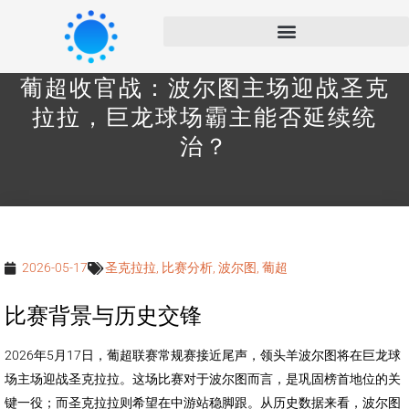
葡超收官战：波尔图主场迎战圣克
拉拉，巨龙球场霸主能否延续统
治？
2026-05-17
圣克拉拉
,
比赛分析
,
波尔图
,
葡超
比赛背景与历史交锋
2026年5月17日，葡超联赛常规赛接近尾声，领头羊波尔图将在巨龙球
场主场迎战圣克拉拉。这场比赛对于波尔图而言，是巩固榜首地位的关
键一役；而圣克拉拉则希望在中游站稳脚跟。从历史数据来看，波尔图