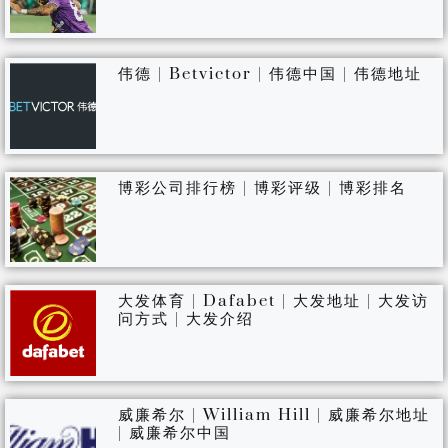
伟德 | Betvictor | 伟德中国 | 伟德地址
博彩公司排行榜 | 博彩评级 | 博彩排名
大发体育 | Dafabet | 大发地址 | 大发访
问方式 | 大发介绍
威廉希尔 | William Hill | 威廉希尔地址
| 威廉希尔中国