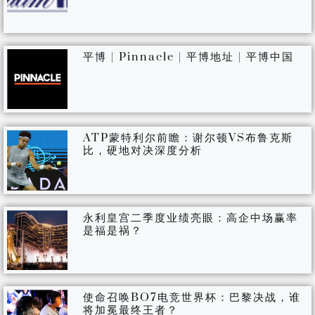
平博 | Pinnacle | 平博地址 | 平博中国
ATP蒙特利尔前瞻：谢尔顿VS布鲁克斯
比，硬地对决深度分析
永利皇宫二季度业绩亮眼：高企中场赢率
是福是祸？
使命召唤BO7电竞世界杯：巴黎决战，谁
将加冕最终王者？