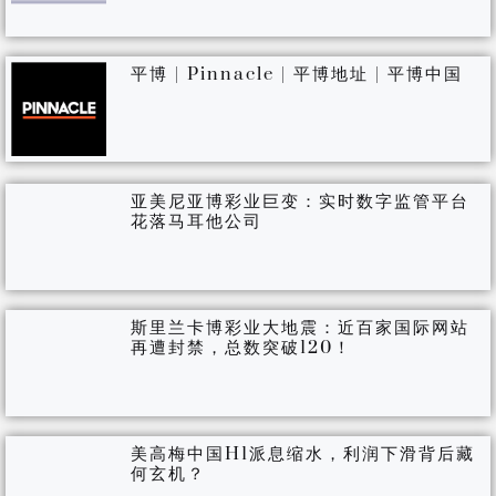
平博 | Pinnacle | 平博地址 | 平博中国
亚美尼亚博彩业巨变：实时数字监管平台
花落马耳他公司
斯里兰卡博彩业大地震：近百家国际网站
再遭封禁，总数突破120！
美高梅中国H1派息缩水，利润下滑背后藏
何玄机？