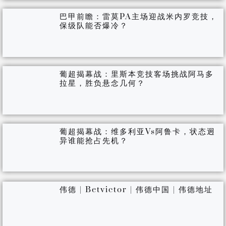
巴甲前瞻：雷莫PA主场迎战米内罗竞技，
保级队能否爆冷？
葡超揭幕战：里斯本竞技客场挑战阿马多
拉星，胜负悬念几何？
葡超揭幕战：维多利亚vs阿鲁卡，状态迥
异谁能抢占先机？
伟德 | Betvictor | 伟德中国 | 伟德地址