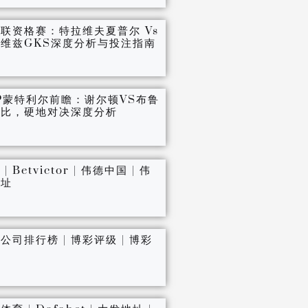
联资格赛：特拉维夫夏普尔 Vs
维兹GKS深度分析与投注指南
P蒙特利尔前瞻：谢尔顿VS布鲁
斯比，硬地对决深度分析
| Betvictor | 伟德中国 | 伟
地址
公司排行榜 | 博彩评级 | 博彩
名