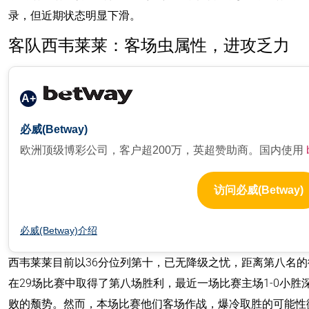
录，但近期状态明显下滑。
客队西韦莱莱：客场虫属性，进攻乏力
A+
必威(Betway)
欧洲顶级博彩公司，客户超200万，英超赞助商。国内使用
b
访问必威(Betway)
必威(Betway)介绍
西韦莱莱目前以36分位列第十，已无降级之忧，距离第八名的
在29场比赛中取得了第八场胜利，最近一场比赛主场1-0小胜
败的颓势。然而，本场比赛他们客场作战，爆冷取胜的可能性