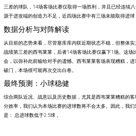
三差的球队，14场客场比赛仅取得一场胜利，并且已经连续
源于进攻端的创造力不足，近四场比赛中有三场未能取得进球
数据分析与对阵解读
从目前的态势来看，尽管塞库库内联近期状态不稳，但整体实
战绩第三差的西韦莱莱，后者14场客场比赛仅赢下1场。这场
会，以弥补此前输给对手的遗憾。西韦莱莱客场表现糟糕，进
破门，本场很可能再次交出白卷。
最终预测：小球稳健
综合两队近况、战意以及历史数据，尤其是西韦莱莱糟糕的客
分效率，我们认为本场比赛的进球数将不会太多。因此，我们
是： 总进球数低于2.5球 。