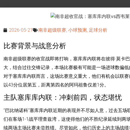
2026-05-21
南非超级联赛
,
小球预测
,
足球分析
比赛背景与战意分析
南非超级联赛的收官战即将打响，塞库库内联将在彼得·莫卡
大，结合过往交锋记录，本场比赛极有可能是一场进球数偏低的
对于塞库库内联而言，这场比赛意义重大，他们有机会以联赛
以43分位居第五，距离第四名的阿玛祖鲁仅差1分。
主队塞库库内联：冲刺前四，状态堪忧
“巴比纳诺科”塞库库内联近期的表现并不尽如人意，过去五场
们在客场1-1战平理查兹湾，这使得他们的不胜纪录延续到两
续两场主场比赛未尝胜绩。尽管如此，他们历史上的主场战绩