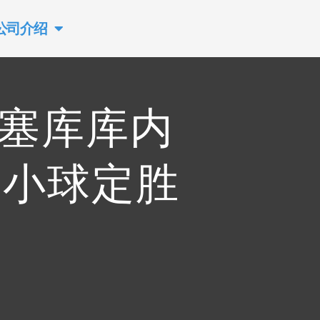
公司介绍
塞库库内
，小球定胜