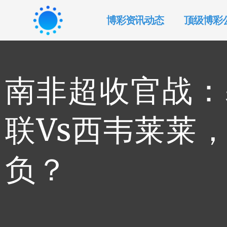
博彩资讯动态
顶级博彩
南非超收官战：
联vs西韦莱莱
负？