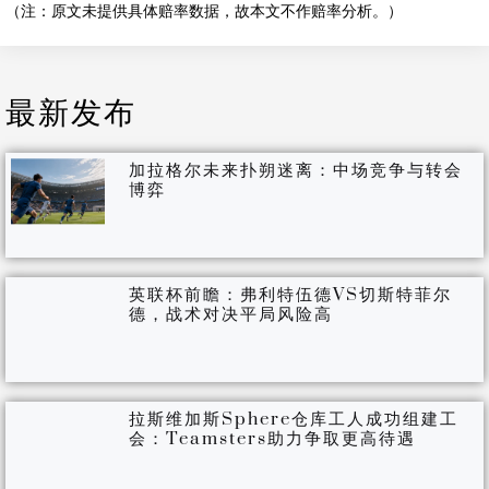
（注：原文未提供具体赔率数据，故本文不作赔率分析。）
最新发布
加拉格尔未来扑朔迷离：中场竞争与转会
博弈
英联杯前瞻：弗利特伍德VS切斯特菲尔
德，战术对决平局风险高
拉斯维加斯Sphere仓库工人成功组建工
会：Teamsters助力争取更高待遇