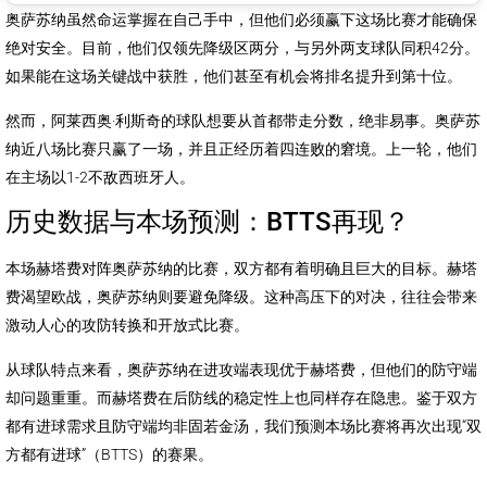
奥萨苏纳虽然命运掌握在自己手中，但他们必须赢下这场比赛才能确保
绝对安全。目前，他们仅领先降级区两分，与另外两支球队同积42分。
如果能在这场关键战中获胜，他们甚至有机会将排名提升到第十位。
然而，阿莱西奥·利斯奇的球队想要从首都带走分数，绝非易事。奥萨苏
纳近八场比赛只赢了一场，并且正经历着四连败的窘境。上一轮，他们
在主场以1-2不敌西班牙人。
历史数据与本场预测：BTTS再现？
本场赫塔费对阵奥萨苏纳的比赛，双方都有着明确且巨大的目标。赫塔
费渴望欧战，奥萨苏纳则要避免降级。这种高压下的对决，往往会带来
激动人心的攻防转换和开放式比赛。
从球队特点来看，奥萨苏纳在进攻端表现优于赫塔费，但他们的防守端
却问题重重。而赫塔费在后防线的稳定性上也同样存在隐患。鉴于双方
都有进球需求且防守端均非固若金汤，我们预测本场比赛将再次出现“双
方都有进球”（BTTS）的赛果。