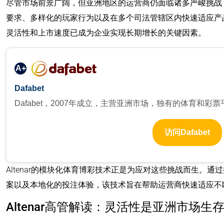
尽管市场前景广阔，但亚洲地区的运营商仍面临诸多严峻挑战
要求、多样化的玩家行为以及在多个司法管辖区内快速适应产
灵活性和上市速度已成为企业实现长期增长的关键因素。
A+
Dafabet
Dafabet，2007年成立，主营亚洲市场，独有的体育和彩
访问Dafabet
Altenar的模块化体育博彩技术正是为应对这些挑战而生。
案以及本地化的投注体验，该技术旨在帮助运营商快速适应不
Altenar高管解读：灵活性是亚洲市场生