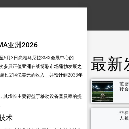
MA亚洲2026
最新
1日至6月3日亮相马尼拉SMX会展中心的
此次参展正值亚洲在线博彩市场蓬勃发展之
过214亿美元的收入，并预计到2033年
范
转
，其增长主要得益于移动设备普及率的提
。
菲
技术
人被