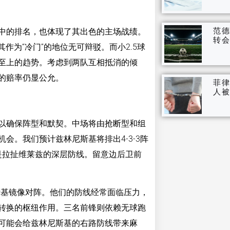
范
中的排名，也体现了其出色的主场战绩。
转
作为“冷门”的地位无可辩驳。而小2.5球
至上的趋势。考虑到两队互相抵消的倾
的赔率仍显公允。
菲
人被
以确保阵型和默契。中场将由抢断型和组
会。我们预计兹林尼斯基将排出4-3-3阵
是拉扯维莱兹的深层防线。留意边后卫前
尼斯基镜像对阵。他们的防线经常面临压力，
转换的枢纽作用。三名前锋则依赖无球跑
可能会给兹林尼斯基的右路防线带来麻