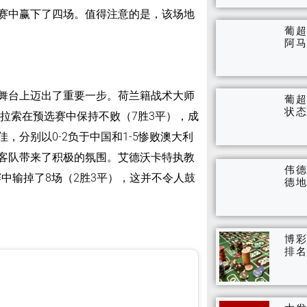
赛中赢下了四场。值得注意的是，该场地
葡
阿
舞台上迈出了重要一步。荷兰籍战术大师
葡超
状
拉索在预选赛中保持不败（7胜3平），成
分别以0-2负于中国和1-5惨败澳大利
客队带来了积极的氛围。艾德沃卡特执教
伟德 
赛中输掉了8场（2胜3平），这并不令人鼓
德
博彩
排