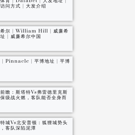
育 | Dafabet | 大发地址 |
访问方式 | 大发介绍
尔 | William Hill | 威廉希
址 | 威廉希尔中国
| Pinnacle | 平博地址 | 平博
国
前瞻：斯塔特vs弗雷德里克斯
，保级战火燃，客队能否全身而
？
特城vs北安普顿：狐狸城势头
盛，客队深陷泥潭