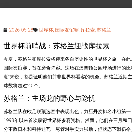
2026-05-28
世界杯
,
国际友谊赛
,
库拉索
,
苏格兰
世界杯前哨战：苏格兰迎战库拉索
今夏，苏格兰和库拉索将迎来各自历史性的世界杯之旅，在此
国际友谊赛，旨在磨合阵容。这场在汉普顿公园球场进行的比赛
潮”来说，都是证明他们并非世界杯看客的机会。苏格兰近期
球数将超过2.5个。
苏格兰：主场龙的野心与隐忧
苏格兰队在欧足联预选赛中表现出色，力压丹麦排名小组第一
1998年以来首次获得世界杯参赛资格。然而，他们在三月和四
分不敌日本和科特迪瓦，尽管对手实力强劲，但状态下滑仍令