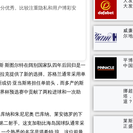
大发体
大发
十分优秀。比较注重隐私和用户博彩安
威廉希
尔地
平博 
斯·斯图尔特在阔别国家队四年后回归是一
中
克拉克提供了新的选择。苏格兰通常采用单
·戴克斯或切·亚当斯将担任单箭头，而多产的斯
挪超
世界杯预选赛中贡献了两粒进球和一次助
塔
退
巴库纳和朱尼尼奥·巴库纳。莱安德罗的下
莱斯
第二射手。这支加勒比海岛国球队通常采
正
来说，一个熟悉的名字是塔希特·琼，这位前曼