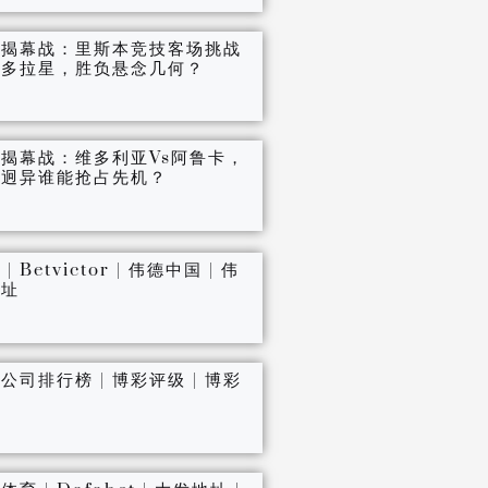
超揭幕战：里斯本竞技客场挑战
马多拉星，胜负悬念几何？
揭幕战：维多利亚vs阿鲁卡，
态迥异谁能抢占先机？
| Betvictor | 伟德中国 | 伟
地址
公司排行榜 | 博彩评级 | 博彩
名