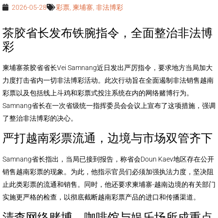
2026-05-28
彩票
,
柬埔寨
,
非法博彩
茶胶省长发布铁腕指令，全面整治非法博
彩
柬埔寨茶胶省省长Vei Samnang近日发出严厉指令，要求地方当局加大
力度打击省内一切非法博彩活动。此次行动旨在全面遏制非法销售越南
彩票以及包括线上斗鸡和彩票式投注系统在内的网络赌博行为。
Samnang省长在一次省级统一指挥委员会会议上宣布了这项措施，强调
了整治非法博彩的决心。
严打越南彩票流通，边境与市场双管齐下
Samnang省长指出，当局已接到报告，称省会Doun Kaev地区存在公开
销售越南彩票的现象。为此，他指示官员们必须加强执法力度，坚决阻
止此类彩票的流通和销售。同时，他还要求柬埔寨-越南边境的有关部门
实施更严格的检查，以彻底截断越南彩票产品的进口和传播渠道。
清查网络赌博，咖啡馆与娱乐场所成重点