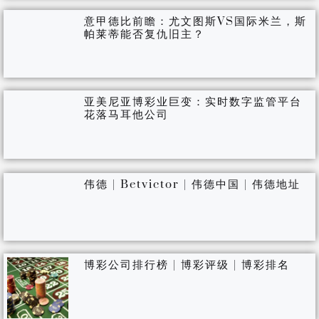
意甲德比前瞻：尤文图斯VS国际米兰，斯
帕莱蒂能否复仇旧主？
亚美尼亚博彩业巨变：实时数字监管平台
花落马耳他公司
伟德 | Betvictor | 伟德中国 | 伟德地址
博彩公司排行榜 | 博彩评级 | 博彩排名