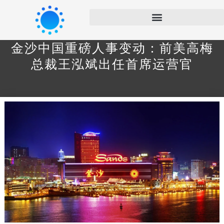
金沙中国重磅人事变动：前美高梅
总裁王泓斌出任首席运营官