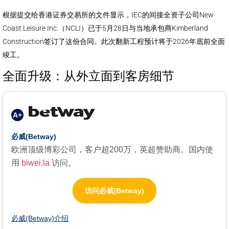
根据提交给香港证券交易所的文件显示，IEC的间接全资子公司New
Coast Leisure Inc.（NCLI）已于5月28日与当地承包商Kimberland
Construction签订了这份合同。此次翻新工程预计将于2026年底前全面
竣工。
全面升级：从外立面到客房细节
A+
必威(Betway)
欧洲顶级博彩公司，客户超200万，英超赞助商。国内使
用
biwei.la
访问。
访问必威(Betway)
必威(Betway)介绍