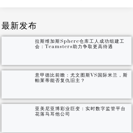
最新发布
拉斯维加斯Sphere仓库工人成功组建工
会：Teamsters助力争取更高待遇
意甲德比前瞻：尤文图斯VS国际米兰，斯
帕莱蒂能否复仇旧主？
亚美尼亚博彩业巨变：实时数字监管平台
花落马耳他公司