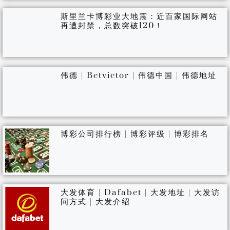
斯里兰卡博彩业大地震：近百家国际网站
再遭封禁，总数突破120！
伟德 | Betvictor | 伟德中国 | 伟德地址
博彩公司排行榜 | 博彩评级 | 博彩排名
大发体育 | Dafabet | 大发地址 | 大发访
问方式 | 大发介绍