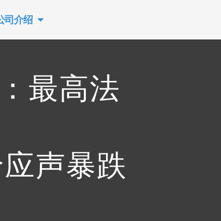
公司介绍
：最高法
价应声暴跌