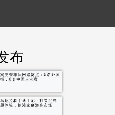
发布
律宾突袭非法网赌窝点：9名外国
捕，8名中国人涉案
田马尼拉联手迪士尼：打造沉浸
主题体验，抢滩家庭游客市场