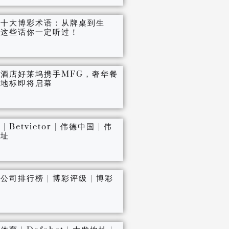
秘十大博彩术语：从牌桌到生
，这些话你一定听过！
酒店好莱坞携手MFG，奢华餐
新地标即将启幕
| Betvictor | 伟德中国 | 伟
地址
公司排行榜 | 博彩评级 | 博彩
名