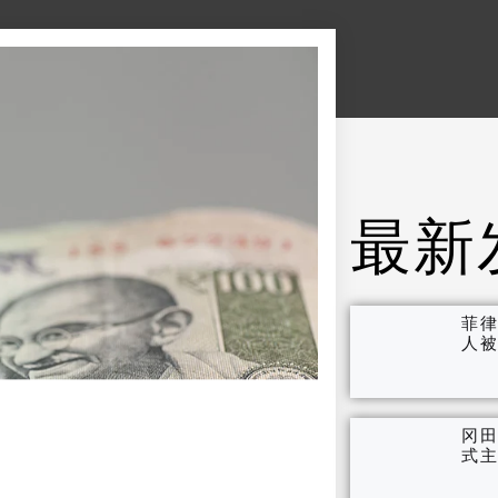
最新
菲
人被
冈
式