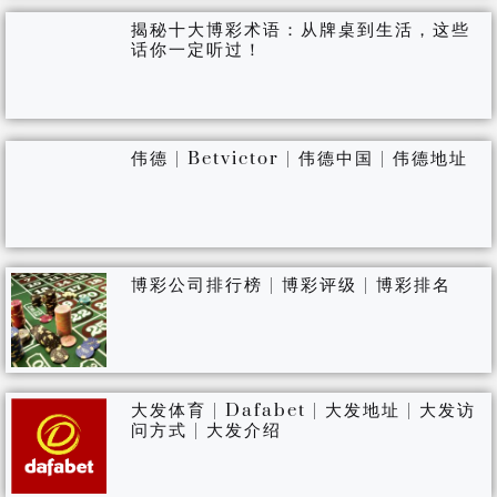
揭秘十大博彩术语：从牌桌到生活，这些
话你一定听过！
伟德 | Betvictor | 伟德中国 | 伟德地址
博彩公司排行榜 | 博彩评级 | 博彩排名
大发体育 | Dafabet | 大发地址 | 大发访
问方式 | 大发介绍