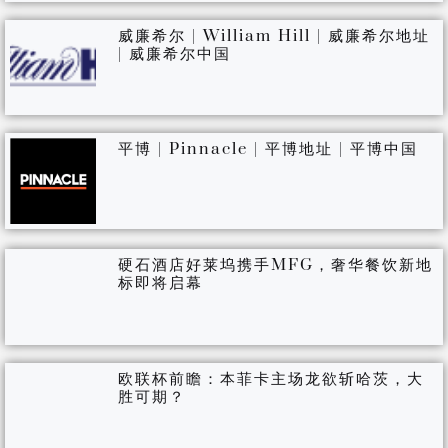
威廉希尔 | William Hill | 威廉希尔地址
| 威廉希尔中国
平博 | Pinnacle | 平博地址 | 平博中国
硬石酒店好莱坞携手MFG，奢华餐饮新地
标即将启幕
欧联杯前瞻：本菲卡主场龙欲斩哈茨，大
胜可期？