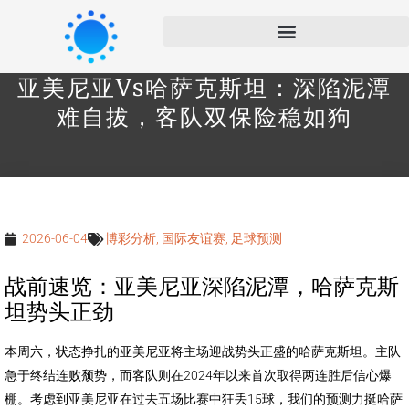
亚美尼亚vs哈萨克斯坦：深陷泥潭
难自拔，客队双保险稳如狗
2026-06-04
博彩分析
,
国际友谊赛
,
足球预测
战前速览：亚美尼亚深陷泥潭，哈萨克斯
坦势头正劲
本周六，状态挣扎的亚美尼亚将主场迎战势头正盛的哈萨克斯坦。主队
急于终结连败颓势，而客队则在2024年以来首次取得两连胜后信心爆
棚。考虑到亚美尼亚在过去五场比赛中狂丢15球，我们的预测力挺哈萨