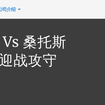
公司介绍
Vs 桑托斯
主迎战攻守