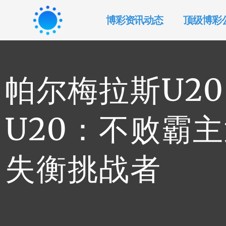
博彩资讯动态
顶级博彩
帕尔梅拉斯U20 
U20：不败霸
失衡挑战者