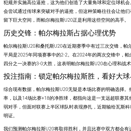
犯规并实施高位逼抢，这为他们创造了大量角球和定位球机会
会尝试通过传球来突破对手的逼抢，但这种策略往往会让他们
留下巨大空间，而帕尔梅拉斯U20正是利用这些空间的高手。
历史交锋：帕尔梅拉斯占据心理优势
帕尔梅拉斯U20和桑托斯U20在近期赛季中有过三次交锋，帕
平局是2025年同项赛事中的2-2。在2024年的两次交锋中，
四分之一决赛的3-0大胜，这表明帕尔梅拉斯U20在心理和战
投注指南：锁定帕尔梅拉斯胜，看好大球
综合现有数据，帕尔梅拉斯U20无疑是本场比赛的明确选择。他
率，以及14场比赛+18的净胜球，都指向这是一支远超联赛其
弱对手，但面对联赛上半区球队时表现挣扎，近期输给瓦斯科U20
明证。
我们预测帕尔梅拉斯U20将取得胜利，并且比赛中双方都会有