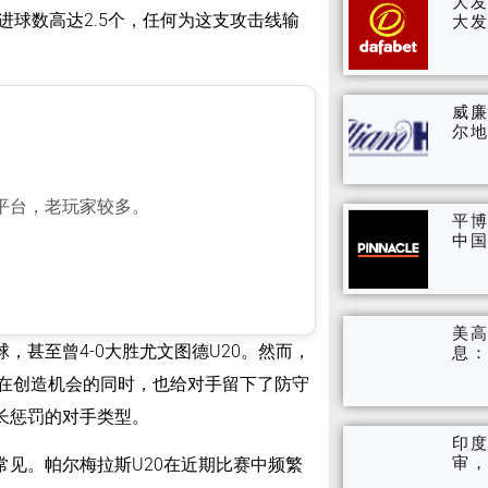
大发体
进球数高达2.5个，任何为这支攻击线输
大发
威廉希
尔地
票平台，老玩家较多。
平博 
中
美高
，甚至曾4-0大胜尤文图德U20。然而，
息
在创造机会的同时，也给对手留下了防守
长惩罚的对手类型。
印
审
常见。帕尔梅拉斯U20在近期比赛中频繁