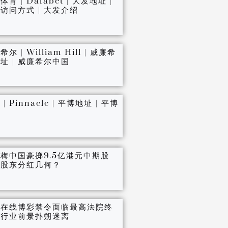
育 | Dafabet | 大发地址 |
访问方式 | 大发介绍
尔 | William Hill | 威廉希
址 | 威廉希尔中国
| Pinnacle | 平博地址 | 平博
国
梅中国豪掷9.5亿港元中期股
：股东分红几何？
度在线博彩禁令面临最高法院终
，行业前景扑朔迷离