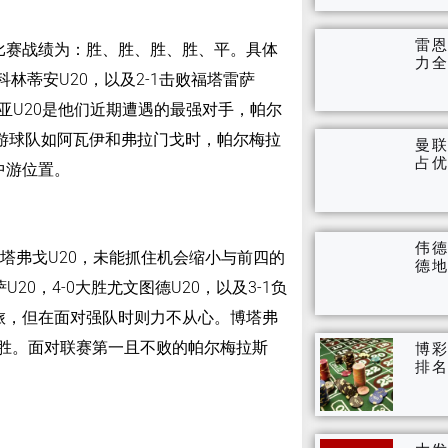
雷恩
场比赛战绩为：胜、胜、胜、胜、平。具体
力
克科林蒂安U20，以及2-1击败福塔雷萨
利亚U20是他们近期遭遇的最强对手，帕尔
中游球队如阿瓦伊和弗拉门戈时，帕尔梅拉
曼联
占优
中游位置。
伟德 
博塔弗戈U20，未能抓住机会缩小与前四的
德
20，4-0大胜尤文图德U20，以及3-1负
弱旅，但在面对强队时则力不从心。博塔弗
胜。面对联赛第一且不败的帕尔梅拉斯
博彩
排