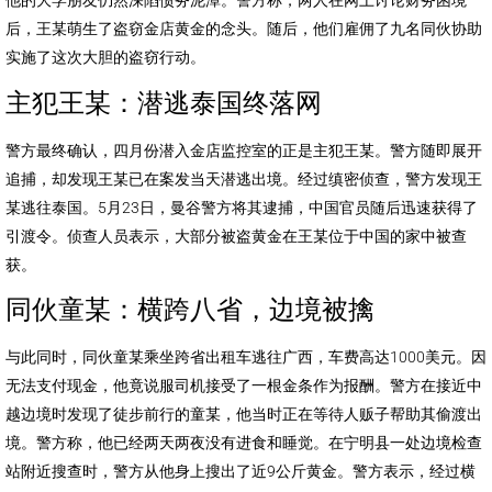
他的大学朋友仍然深陷债务泥潭。警方称，两人在网上讨论财务困境
后，王某萌生了盗窃金店黄金的念头。随后，他们雇佣了九名同伙协助
实施了这次大胆的盗窃行动。
主犯王某：潜逃泰国终落网
警方最终确认，四月份潜入金店监控室的正是主犯王某。警方随即展开
追捕，却发现王某已在案发当天潜逃出境。经过缜密侦查，警方发现王
某逃往泰国。5月23日，曼谷警方将其逮捕，中国官员随后迅速获得了
引渡令。侦查人员表示，大部分被盗黄金在王某位于中国的家中被查
获。
同伙童某：横跨八省，边境被擒
与此同时，同伙童某乘坐跨省出租车逃往广西，车费高达1000美元。因
无法支付现金，他竟说服司机接受了一根金条作为报酬。警方在接近中
越边境时发现了徒步前行的童某，他当时正在等待人贩子帮助其偷渡出
境。警方称，他已经两天两夜没有进食和睡觉。在宁明县一处边境检查
站附近搜查时，警方从他身上搜出了近9公斤黄金。警方表示，经过横