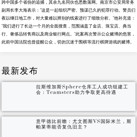
跨中国多个省份的追捕，其余九名同伙也悉数落网。南京市公安局常务
副局长李大海表示：“这是一起组织严密、预谋已久的犯罪行动。警员们
夜以继日地工作，对大量难以辨别的线索进行了细致分析。”他补充道：
“我们进行了长达一个月的全面搜查，范围涵盖了金店、珠宝店、典当
行、奢侈品转售商以及商业银行网点。”此案再次警示公众赌博的危害，
此前中国法院也曾提醒公众，切勿沉迷于围棋等流行棋牌游戏的赌博。
最新发布
拉斯维加斯Sphere仓库工人成功组建工
会：Teamsters助力争取更高待遇
意甲德比前瞻：尤文图斯VS国际米兰，斯
帕莱蒂能否复仇旧主？