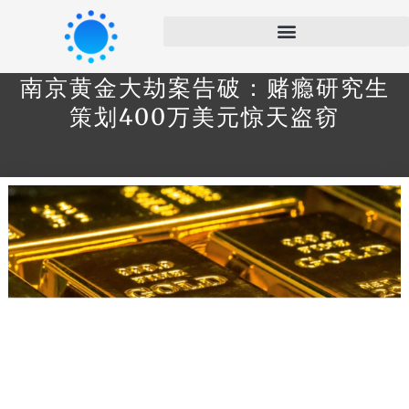
南京黄金大劫案告破：赌瘾研究生
策划400万美元惊天盗窃