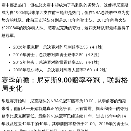
赛中都是热门，但在总决赛中却成为了马刺队的劣势方。这使得尼克斯
成为自1990年以来第四支在前三轮都是热门，但在NBA总决赛中成为劣
势方的球队。此前三支球队分别是2016年的骑士队、2012年的热火队
和2008年的凯尔特人队。随着尼克斯的夺冠，这四支球队都最终赢得了
总冠军。
2026年尼克斯，总决赛对阵马刺赔率2.55（4-1胜）
2016年骑士，总决赛对阵勇士赔率2.80（4-3胜）
2012年热火，总决赛对阵雷霆赔率2.55（4-1胜）
2008年凯尔特人，总决赛对阵湖人赔率2.60（4-2胜）
赛季前瞻：尼克斯9.00赔率夺冠，联盟格
局变化
常规赛开始时，尼克斯队的NBA总冠军赔率为10.00，从季前赛的预期
来看，他们从一开始就是真正的竞争者。只有雷霆、掘金和骑士的夺冠
赔率比尼克斯更低。最终的NBA冠军已经连续11年、过去15年中的14
年以及过去42年中的40年，其季前赔率都低于21.00。2015年的勇士队