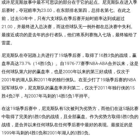
或许尼克斯故事中最不可思议的部分在于它的起点。尼克斯队在进入季
后赛时，夺冠赔率为23.00，在东部排名第四，总排名第七。在此之
前，过去50年中，只有六支球队在季后赛开始时赔率达到或超过
21.00，并最终进入总决赛，而这些球队无一例外都在总决赛中失利。
最接近成功的是去年的步行者队，他们将系列赛拖入七场，最终输给了
雷霆。
尼克斯队在夺冠路上共进行了19场季后赛，取得了16胜3负的战绩，赢
盘率高达73.7%（14胜5负）。自1976-77赛季NBA-ABA合并以来，这是
任何球队第六好的赢盘率，也是2000年以来的第三好成绩，仅次于
2001年的湖人队和2011年的独行侠队。在至少打了19场季后赛的NBA
冠军球队中，尼克斯队的赢盘率并列第二，仅次于2011年独行侠的15
胜4负2平，与2007年马刺的14胜5负1平持平。
在这19场季后赛中，尼克斯队有5次被列为劣势方，而他们在这5场比赛
中取得了完美的5胜0负的战绩，且全部赢盘。作为劣势方取得5胜0负的
战绩，是合并以来任何球队在任何季后赛中最好的表现。最接近的是
1999年马刺的4胜0负和2001年湖人的3胜0负。