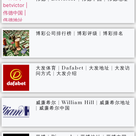
博彩公司排行榜 | 博彩评级 | 博彩排名
大发体育 | Dafabet | 大发地址 | 大发访
问方式 | 大发介绍
威廉希尔 | William Hill | 威廉希尔地址
| 威廉希尔中国