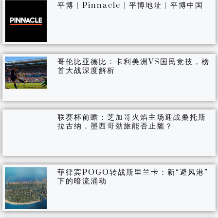
平博 | Pinnacle | 平博地址 | 平博中国
哥伦比亚德比：卡利美洲VS国民竞技，榜
首大战深度解析
联赛杯前瞻：芝加哥火焰主场迎战桑托斯
拉古纳，墨西哥劲旅能否止颓？
菲律宾POGO转战斯里兰卡：新“避风港”
下的暗流涌动