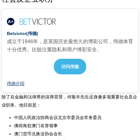
A+
Betvictor(伟德)
成立于1946年，是英国历史最悠久的博彩公司，伟德体育
十分优秀。比较注重隐私和用户博彩安全。
访问伟德
伟德介绍
除了在金融和法律界的深厚背景，何敬丰先生还身兼多项重要社会及企
业职务。他目前是：
中国人民政治协商会议北京市委员会常务委员
佛得角驻澳门名誉领事
澳门货币兑换业协会会长