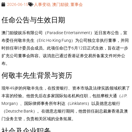
2026-06-15
人事变动
,
澳门励骏
,
董事会
任命公告与生效日期
澳门励骏娱乐有限公司（Paradise Entertainment）近日发布公告，宣
布委任何敬丰先生（Eric Ho King Fung）为公司独立非执行董事，并同
时担任审计委员会成员。此项任命已于6月12日正式生效，旨在进一步
扩充公司董事会阵容。该消息已通过香港证券交易所备案文件对外公
布。
何敬丰先生背景与资历
现年49岁的何敬丰先生，在投资银行、资本市场及法律实践领域积累了
丰富的经验。他曾先后在多家国际知名机构任职，包括摩根大通（J.P.
Morgan）、国际律师事务所年利达（Linklaters）以及德意志银行
（Deutsche Bank）。在德意志银行期间，他曾担任副总裁兼香港及澳
门业务主管，负责相关区域的业务拓展。
社会及企业职务