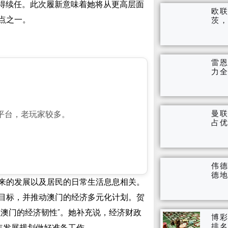
5月获得续任。此次履新意味着她将从更高层面
欧
点之一。
茨
雷恩
力
曼联
票平台，老玩家较多。
占优
伟德 
德
来的发展以及居民的日常生活息息相关。
目标，并推动澳门的经济多元化计划。贺
澳门的经济韧性”。她补充说，经济财政
博彩
排
年发展规划做好准备工作。