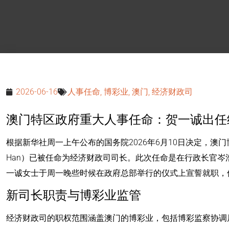
2026-06-16
人事任命
,
博彩业
,
澳门
,
经济财政司
澳门特区政府重大人事任命：贺一诚出任
根据新华社周一上午公布的国务院2026年6月10日决定，澳门
Han）已被任命为经济财政司司长。此次任命是在行政长官岑浩辉（
一诚女士于周一晚些时候在政府总部举行的仪式上宣誓就职，
新司长职责与博彩业监管
经济财政司的职权范围涵盖澳门的博彩业，包括博彩监察协调局（