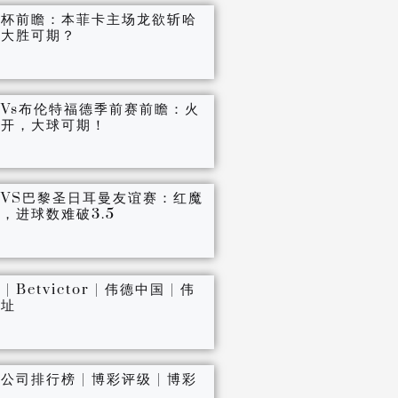
联杯前瞻：本菲卡主场龙欲斩哈
，大胜可期？
vs布伦特福德季前赛前瞻：火
全开，大球可期！
VS巴黎圣日耳曼友谊赛：红魔
，进球数难破3.5
| Betvictor | 伟德中国 | 伟
地址
公司排行榜 | 博彩评级 | 博彩
名