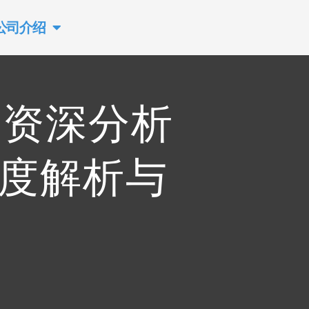
公司介绍
：资深分析
度解析与