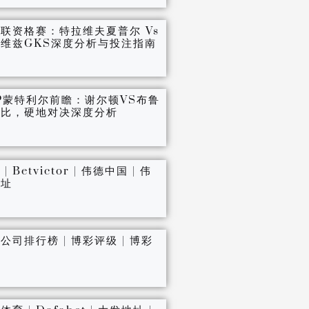
联资格赛：特拉维夫夏普尔 Vs
维兹GKS深度分析与投注指南
P蒙特利尔前瞻：谢尔顿VS布鲁
斯比，硬地对决深度分析
| Betvictor | 伟德中国 | 伟
地址
公司排行榜 | 博彩评级 | 博彩
名