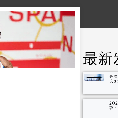
最新
亮星
5.
20
弹