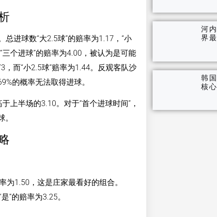
析
河内
界
进球数“大2.5球”的赔率为1.17，“小
入“三个进球”的赔率为4.00，被认为是可能
，而“小2.5球”赔率为1.44。反观客队沙
韩国
有69%的概率无法取得进球。
核
于上半场的3.10。对于“首个进球时间”，
球。
略
率为1.50，这是庄家最看好的组合。
是”的赔率为3.25。