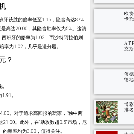
机
欧协
卡托
获胜的赔率低至1.15，隐含高达87%
是高达20.00，其隐含胜率仅为5%。这清
西班牙的赔率为1.03，而沙特阿拉伯则
AT
赔率为1.02，几乎是送分题。
克
元？
伟德 
德
领跑。
1.91。
博彩
排
4.00。对于追求高回报的玩家，“独中两
1.00。此外，在“助攻数超0.5”市场，尼
mal）的赔率均为3.00，值得关注。