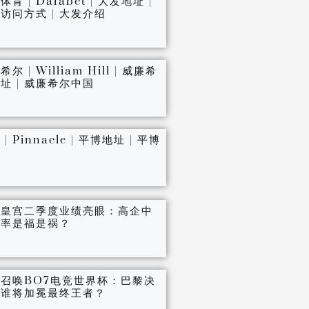
育 | Dafabet | 大发地址 |
访问方式 | 大发介绍
尔 | William Hill | 威廉希
址 | 威廉希尔中国
| Pinnacle | 平博地址 | 平博
国
利皇宫二季度业绩亮眼：高企中
赢率是福是祸？
召唤BO7电竞世界杯：巴黎决
，谁将加冕最终王者？