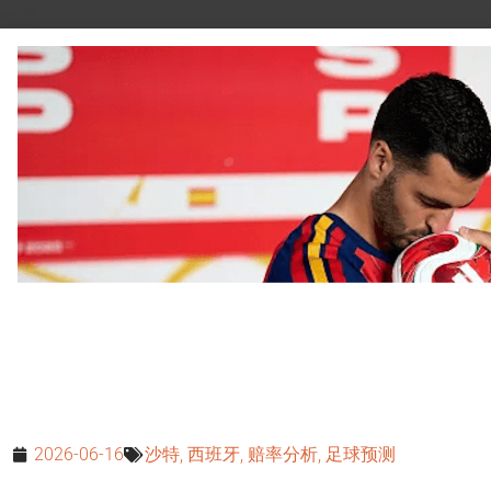
2026-06-16
沙特
,
西班牙
,
赔率分析
,
足球预测