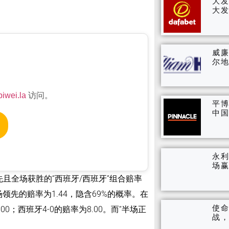
大发体
大发
威廉希
尔地
iwei.la
访问。
平博 
中
永
场
且全场获胜的“西班牙/西班牙”组合赔率
领先的赔率为1.44，隐含69%的概率。在
使命
00；西班牙4-0的赔率为8.00。而“半场正
战