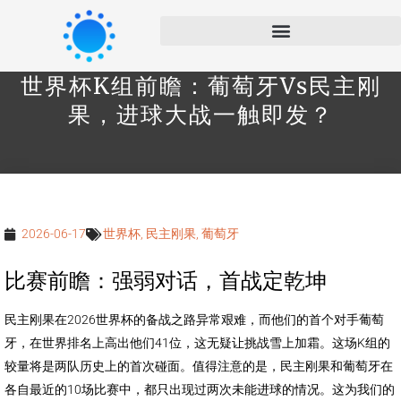
世界杯K组前瞻：葡萄牙vs民主刚
果，进球大战一触即发？
2026-06-17
世界杯
,
民主刚果
,
葡萄牙
比赛前瞻：强弱对话，首战定乾坤
民主刚果在2026世界杯的备战之路异常艰难，而他们的首个对手葡萄
牙，在世界排名上高出他们41位，这无疑让挑战雪上加霜。这场K组的
较量将是两队历史上的首次碰面。值得注意的是，民主刚果和葡萄牙在
各自最近的10场比赛中，都只出现过两次未能进球的情况。这为我们的