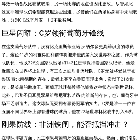
导致一场备战比赛被取消，另一场比赛的地点也因此更改。尽管如此，
这支非洲球队仍希望能克服这些困难，尽管他们在两场热身赛中未能取
胜，分别0-0战平丹麦，1-2不敌智利。
巨星闪耀：C罗领衔葡萄牙锋线
在这支葡萄牙队中，没有比克里斯蒂亚诺·罗纳尔多更具辨识度的球员
了。这位41岁的利雅得胜利前锋将迎来他的第六次世界杯之旅。作为球
队队长，他以226次国家队出场和143粒进球保持着国家队纪录。他最
近四次在世界杯上进球，有三次是面对非洲球队。C罗无疑将受益于布
鲁诺·费尔南德斯的存在，后者上赛季在曼联表现出色，贡献了21次助
攻，是英超的助攻王。葡萄牙球迷都希望他能将这种状态带到世界杯。
此外，巴黎圣日耳曼双星维蒂尼亚和若昂·内维斯的存在，也让葡萄牙中
场不乏创造力。这支球队无疑拥有赢得冠军的实力。C罗是唯一一位在
五届不同世界杯上都有进球的球员，他在22场世界杯比赛中打入8球。
刚果防线：非洲铁闸，能否抵挡冲击？
在球队阵容方面，民主刚果与葡萄牙的差距显而易见。然而，他们引以