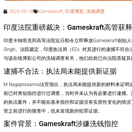
2026-06-18
Gameskraft
,
印度博彩
,
洗钱调查
印度法院重磅裁决：Gameskraft高管获
印度卡纳塔克邦高等法院近日勒令立即释放Gameskraft创始人Deepak Si
Singh。法院裁定，印度执法局（ED）对其进行的逮捕不符
与该在线博彩公司的洗钱调查有关，他们此前已向法院质疑其
逮捕不合法：执法局未能提供新证据
M Nagaprasanna法官指出，执法局未能提供新的材料来
前已对类似指控进行过调查，当时并未认为有必要进行逮捕。
的执法案件，并不能在基本指控和证据没有实质性变化的情况
管之前进行的搜查中，也未发现新的犯罪证据。
案件背景：Gameskraft涉嫌洗钱指控