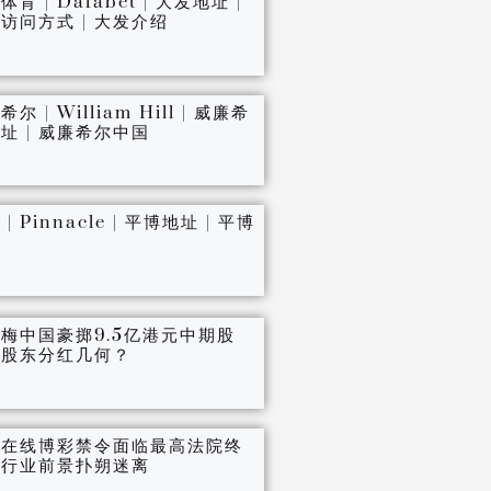
育 | Dafabet | 大发地址 |
访问方式 | 大发介绍
尔 | William Hill | 威廉希
址 | 威廉希尔中国
| Pinnacle | 平博地址 | 平博
国
梅中国豪掷9.5亿港元中期股
：股东分红几何？
度在线博彩禁令面临最高法院终
，行业前景扑朔迷离