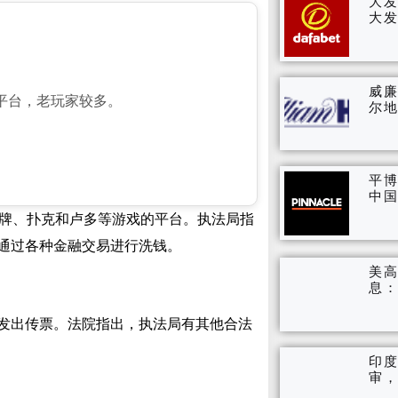
大发体
大发
威廉希
票平台，老玩家较多。
尔地
平博 
中
米纸牌、扑克和卢多等游戏的平台。执法局指
通过各种金融交易进行洗钱。
美高
息
发出传票。法院指出，执法局有其他合法
印
审