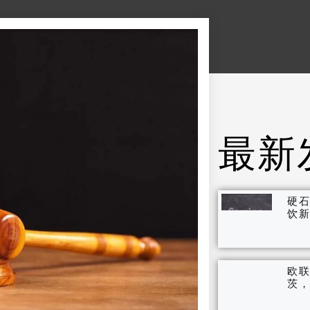
最新
硬石
饮
欧
茨