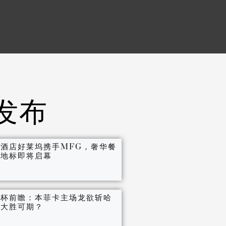
发布
酒店好莱坞携手MFG，奢华餐
新地标即将启幕
联杯前瞻：本菲卡主场龙欲斩哈
，大胜可期？