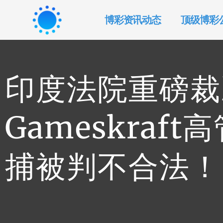
博彩资讯动态
顶级博彩
印度法院重磅裁
Gameskraf
捕被判不合法！