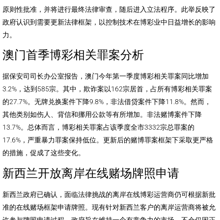
原则性批准，并将进行最终法律审查，随后进入立法程序。此举反映了
政府认识到需要更新法律框架，以控制技术在博彩业中日益增长的影响
力。
澳门首季博彩相关罪案分析
据保安司司长办公室报告，澳门今年第一季度博彩相关罪案同比增加
3.2%，达到585宗。其中，欺诈案以162宗居首，占所有博彩相关罪案
的27.7%。无牌兑换案件下降9.8%，非法借贷案件下降11.8%。然而，
其他类别如伤人、背信和挪用公款等有所增加。非法赌博案件下降
13.7%。总体而言，博彩相关罪案占该季度全市3332宗总罪案的
17.6%，严重暴力罪案保持低位。更新后的赌博罪案框架下采取更严格
的措施，促成了这些变化。
新西兰开放离岸在线赌场牌照申请
新西兰政府已确认，面临法律挑战的离岸在线博彩运营商仍可根据新批
准的在线赌场框架申请牌照。现有针对新西兰客户的离岸运营商将被允
许参与牌照申请过程。政府旨在维持一个有竞争力的市场，不会仅因正