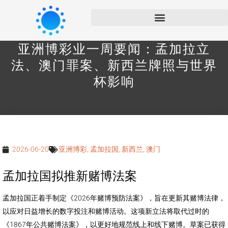
亚洲博彩业一周要闻：孟加拉立
法、澳门罪案、新西兰牌照与世界
杯影响
2026-06-20
亚洲博彩
,
孟加拉国
,
新西兰
,
澳门
孟加拉国拟推新赌博法案
孟加拉国正着手制定《2026年赌博预防法案》，旨在更新其赌博法律，
以应对日益增长的数字投注和赌博活动。这项新立法将取代过时的
《1867年公共赌博法案》，以更好地规范线上和线下赌博。草案已获得