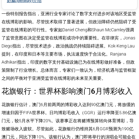
必威(Betway)介绍
一份特别报告指出，亚洲行业专家讨论了数字支付进步对该地区受监管
在线博彩的影响。尽管技术取得了显著进展，但政治障碍仍然阻碍了受
监管在线博彩的可行性。专家如Daniel Cheng和Shaun McCamley强调
了监管意图在决定受监管在线博彩成功中的重要性。在菲律宾，Jonas
Diego指出，尽管技术进步，政治挑战仍持续阻碍进展。Kok-Keng Lau
提到，在印度和日本等主要市场，执法速度快于合法化。Ranjana
Adhikari指出，印度的数字支付基础设施已为在线博彩做好准备，但政
策限制了行业增长。总体而言，专家们一致认为，经济机遇与监管框架
之间的平衡对于亚洲受监管在线博彩的未来至关重要。
花旗银行：世界杯影响澳门6月博彩收入
花旗银行估计，澳门6月前两周的博彩收入达到90亿澳门元，将放缓的
增速归因于FIFA世界杯。日均博彩毛收入（GGR）运行率降至5.86亿澳
门元，较5月水平下降20%。该赛事正在将赌博预算转向体育博彩，导
致赌场收入疲软。尽管如此，花旗银行仍维持其6月GGR预测为190亿
澳门元，同比下降10%。该银行认为，澳门即将举行的演唱会可能会在