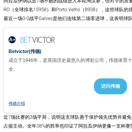
阿拉瓜伊纳以近7场不败的战绩进入本轮淘汰赛，但对手的质量是
RO（全球排名15958）和Porto Velho（8938），这些球
最近一场0-0战平Galvez是他们连续第二场零进球，这表明
A+
Betvictor(伟德)
成立于1946年，是英国历史最悠久的博彩公司，伟德体育
全。
访问伟德
伟德介绍
近7场比赛的3场平局，说明这支球队善于保护领先优势并避
占据主动。全年38%的胜率也印证了阿拉瓜伊纳更像一支杯