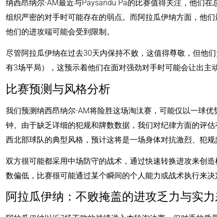
纳西昂纳尔-AM最近与Paysandu Pa的比赛值得关注，他们
组织严密的对手时可能存在的弱点。而阿拉瓜伊纳方面，他们最近一
他们的进攻端可能会受到限制。
尽管阿拉瓜伊纳在过去30天内保持不败，这值得尊敬，但他们
有3场平局），这预示着他们在面对强劲对手时可能会让出主
比赛预测与风格分析
我们预测纳西昂纳尔-AM将险胜这场淘汰赛，可能仅以一球优
钟。由于缺乏详细的犯规和牌数数据，我们对纪律方面的评估
西北部球队的典型风格，预计这将是一场身体对抗激烈、犯规
双方很可能都采用中场防守的战术，通过快速转换进攻来创造
数偏低，比赛很可能通过某个瞬间的个人能力或战术执行来决
阿拉瓜伊纳：不败掩盖的进攻乏力与实力