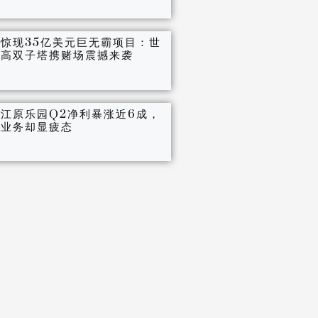
惊现35亿美元巨无霸项目：世
最高双子塔携赌场震撼来袭
江原乐园Q2净利暴涨近6成，
心业务却显疲态