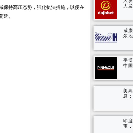
大发体
大发
域保持高压态势，强化执法措施，以便在
蔓延。
威廉希
尔地
平博 
中
美高
息
印
审