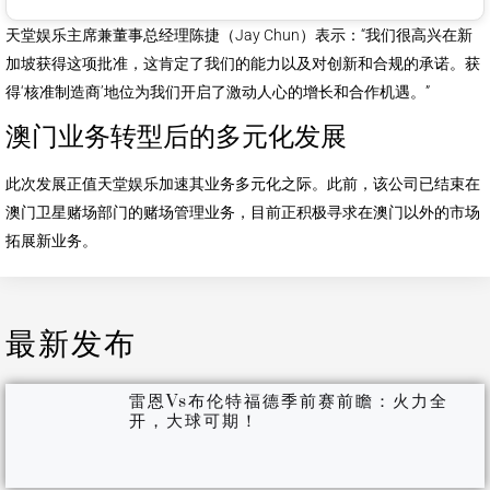
天堂娱乐主席兼董事总经理陈捷（Jay Chun）表示：“我们很高兴在新
加坡获得这项批准，这肯定了我们的能力以及对创新和合规的承诺。获
得‘核准制造商’地位为我们开启了激动人心的增长和合作机遇。”
澳门业务转型后的多元化发展
此次发展正值天堂娱乐加速其业务多元化之际。此前，该公司已结束在
澳门卫星赌场部门的赌场管理业务，目前正积极寻求在澳门以外的市场
拓展新业务。
最新发布
雷恩vs布伦特福德季前赛前瞻：火力全
开，大球可期！