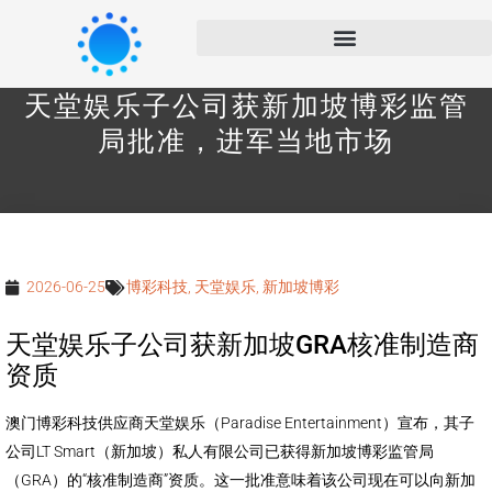
天堂娱乐子公司获新加坡博彩监管
局批准，进军当地市场
2026-06-25
博彩科技
,
天堂娱乐
,
新加坡博彩
天堂娱乐子公司获新加坡GRA核准制造商
资质
澳门博彩科技供应商天堂娱乐（Paradise Entertainment）宣布，其子
公司LT Smart（新加坡）私人有限公司已获得新加坡博彩监管局
（GRA）的“核准制造商”资质。这一批准意味着该公司现在可以向新加