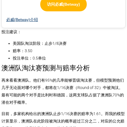
访问必威(Betway)
必威(Betway)介绍
投注建议：
美国队淘汰阶段：止步1/8决赛
赔率：3.50
投注单位：0.5单位
澳洲队淘汰赛预测与赔率分析
再来看看澳洲队。他们有95%的几率能够晋级淘汰赛，但模型预测他们
几乎无论面对哪个对手，都将在1/16决赛（Round of 32）中被淘汰。
最有可能的两个对手是比利时和德国，这两支球队占据了澳洲队70%的
潜在对手概率。
目前，多家机构给出的澳洲队止步1/16决赛的赔率为1.61。而我的模型
计算显示，澳洲队在此阶段被淘汰的概率超过三分之二，对应的公允赔