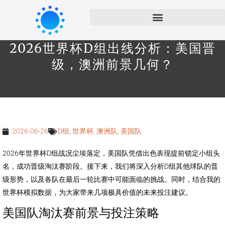
2026世界杯D组出线分析：美国晋
级，澳洲前景几何？
2026-06-26
D组
,
世界杯
,
澳洲队
,
美国队
2026年世界杯D组战况尘埃落定，美国队凭借出色表现提前锁定小组头
名，成功晋级淘汰赛阶段。接下来，我们将深入分析D组其他球队的晋
级形势，以及各队在最后一轮比赛中可能面临的挑战。同时，结合我的
世界杯模拟数据，为大家带来几项极具价值的未来投注建议。
美国队淘汰赛前景与投注策略