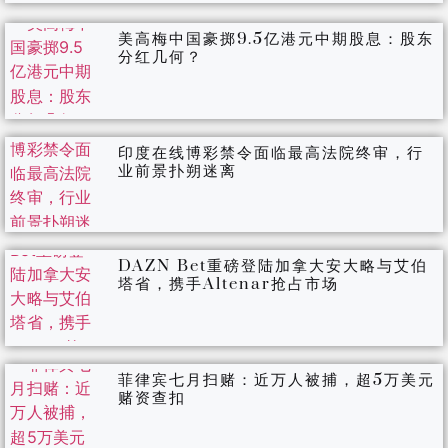
美高梅中国豪掷9.5亿港元中期股息：股东
分红几何？
印度在线博彩禁令面临最高法院终审，行
业前景扑朔迷离
DAZN Bet重磅登陆加拿大安大略与艾伯
塔省，携手Altenar抢占市场
菲律宾七月扫赌：近万人被捕，超5万美元
赌资查扣