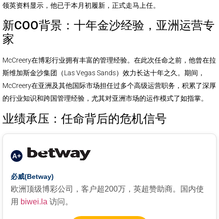
领英资料显示，他已于本月初履新，正式走马上任。
新COO背景：十年金沙经验，亚洲运营专
家
McCreery在博彩行业拥有丰富的管理经验。在此次任命之前，他曾在拉
斯维加斯金沙集团（Las Vegas Sands）效力长达十年之久。期间，
McCreery在亚洲及其他国际市场担任过多个高级运营职务，积累了深厚
的行业知识和跨国管理经验，尤其对亚洲市场的运作模式了如指掌。
业绩承压：任命背后的危机信号
A+
必威(Betway)
欧洲顶级博彩公司，客户超200万，英超赞助商。国内使
用
biwei.la
访问。