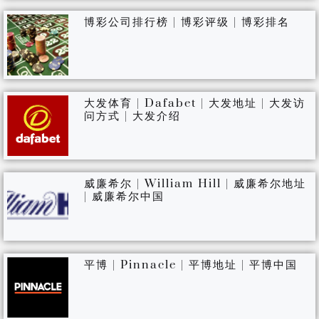
博彩公司排行榜 | 博彩评级 | 博彩排名
大发体育 | Dafabet | 大发地址 | 大发访
问方式 | 大发介绍
威廉希尔 | William Hill | 威廉希尔地址
| 威廉希尔中国
平博 | Pinnacle | 平博地址 | 平博中国