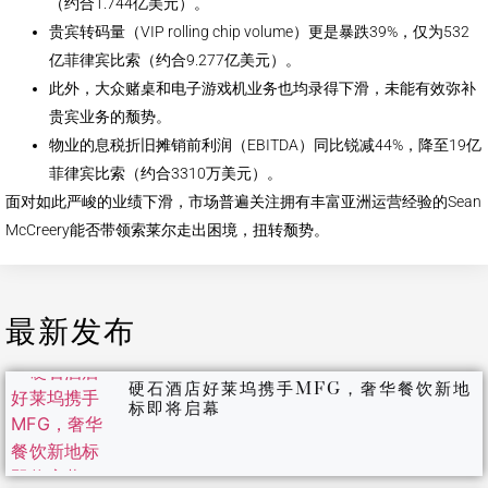
（约合1.744亿美元）。
贵宾转码量（VIP rolling chip volume）更是暴跌39%，仅为532
亿菲律宾比索（约合9.277亿美元）。
此外，大众赌桌和电子游戏机业务也均录得下滑，未能有效弥补
贵宾业务的颓势。
物业的息税折旧摊销前利润（EBITDA）同比锐减44%，降至19亿
菲律宾比索（约合3310万美元）。
面对如此严峻的业绩下滑，市场普遍关注拥有丰富亚洲运营经验的Sean
McCreery能否带领索莱尔走出困境，扭转颓势。
最新发布
硬石酒店好莱坞携手MFG，奢华餐饮新地
标即将启幕