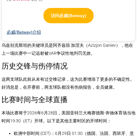
访问必威(Betway)
必威(Betway)介绍
乌兹别克斯坦的关键球员是阿齐兹琼·加涅夫（Azizjon Ganiev），他在
上一场比赛中一记远射被VAR争议性地判罚无效。
历史交锋与伤停情况
这两支球队此前从未有过交锋记录，这为比赛增添了更多的不确定性。
好消息是，在开赛前，两支球队都没有伤病报告，全员健康。
比赛时间与全球直播
本场比赛将于2026年6月28日，美国亚特兰大梅赛德斯-奔驰体育场当地
时间19:30（ET）开球。以下是其他主要时区的开球时间：
欧洲中部时间 (CET)：6月29日 01:30（德国、法国、西班牙、意