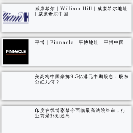
威廉希尔 | William Hill | 威廉希尔地址
| 威廉希尔中国
平博 | Pinnacle | 平博地址 | 平博中国
美高梅中国豪掷9.5亿港元中期股息：股东
分红几何？
印度在线博彩禁令面临最高法院终审，行
业前景扑朔迷离