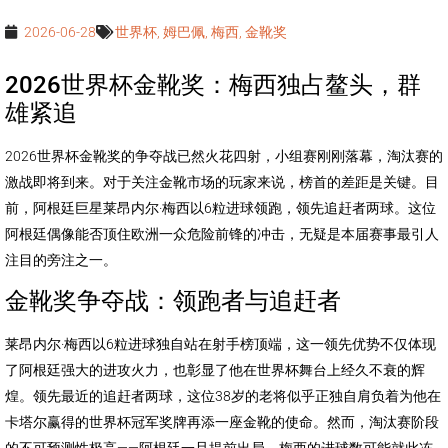
2026-06-28
世界杯
,
姆巴佩
,
梅西
,
金靴奖
2026世界杯金靴奖：梅西独占鳌头，群
雄紧追
2026世界杯金靴奖的争夺战已然火花四射，小组赛刚刚落幕，淘汰赛的
激战即将到来。对于关注金靴市场的玩家来说，榜首的差距是关键。目
前，阿根廷巨星莱昂内尔·梅西以6粒进球领跑，领先追赶者两球。这位
阿根廷偶像能否顶住欧洲一众危险前锋的冲击，无疑是本届赛事最引人
注目的旁注之一。
金靴奖争夺战：领跑者与追赶者
莱昂内尔·梅西以6粒进球独自站在射手榜顶端，这一领先优势不仅体现
了阿根廷强大的进攻火力，也彰显了他在世界杯舞台上经久不衰的辉
煌。领先最近的追赶者两球，这位38岁的老将似乎正独自肩负着为他在
卡塔尔赢得的世界杯冠军奖牌再添一座金靴的使命。然而，淘汰赛阶段
的不可预测性极高——阿根廷一旦提前出局，梅西的进球数可能就此冻