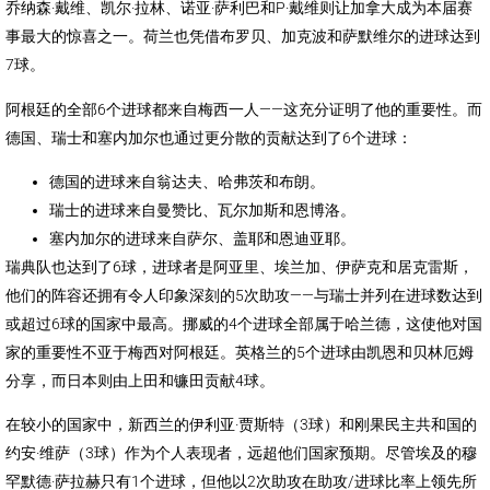
乔纳森·戴维、凯尔·拉林、诺亚·萨利巴和P·戴维则让加拿大成为本届赛
事最大的惊喜之一。荷兰也凭借布罗贝、加克波和萨默维尔的进球达到
7球。
阿根廷的全部6个进球都来自梅西一人——这充分证明了他的重要性。而
德国、瑞士和塞内加尔也通过更分散的贡献达到了6个进球：
德国的进球来自翁达夫、哈弗茨和布朗。
瑞士的进球来自曼赞比、瓦尔加斯和恩博洛。
塞内加尔的进球来自萨尔、盖耶和恩迪亚耶。
瑞典队也达到了6球，进球者是阿亚里、埃兰加、伊萨克和居克雷斯，
他们的阵容还拥有令人印象深刻的5次助攻——与瑞士并列在进球数达到
或超过6球的国家中最高。挪威的4个进球全部属于哈兰德，这使他对国
家的重要性不亚于梅西对阿根廷。英格兰的5个进球由凯恩和贝林厄姆
分享，而日本则由上田和镰田贡献4球。
在较小的国家中，新西兰的伊利亚·贾斯特（3球）和刚果民主共和国的
约安·维萨（3球）作为个人表现者，远超他们国家预期。尽管埃及的穆
罕默德·萨拉赫只有1个进球，但他以2次助攻在助攻/进球比率上领先所