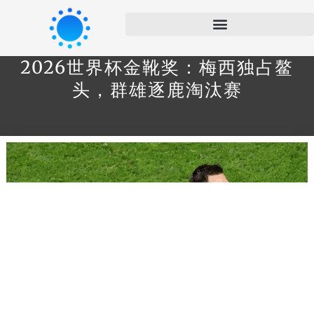
2026世界杯金靴奖：梅西独占鳌
头，群雄逐鹿淘汰赛