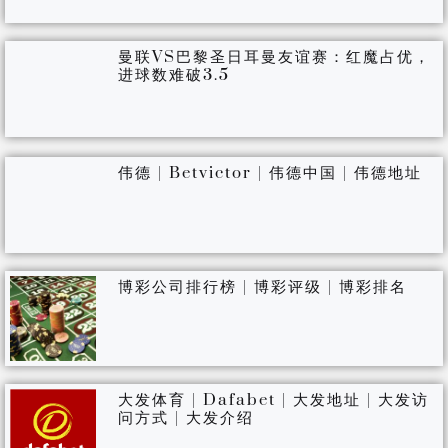
曼联VS巴黎圣日耳曼友谊赛：红魔占优，
进球数难破3.5
伟德 | Betvictor | 伟德中国 | 伟德地址
博彩公司排行榜 | 博彩评级 | 博彩排名
大发体育 | Dafabet | 大发地址 | 大发访
问方式 | 大发介绍