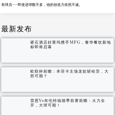
有球员——即使进球数不多，他的创造力依然不减。
最新发布
硬石酒店好莱坞携手MFG，奢华餐饮新地
标即将启幕
欧联杯前瞻：本菲卡主场龙欲斩哈茨，大
胜可期？
雷恩vs布伦特福德季前赛前瞻：火力全
开，大球可期！