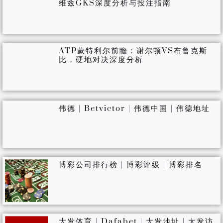
维兹GKS深度分析与投注指南
ATP蒙特利尔前瞻：谢尔顿VS布鲁克斯
比，硬地对决深度分析
伟德 | Betvictor | 伟德中国 | 伟德地址
博彩公司排行榜 | 博彩评级 | 博彩排名
大发体育 | Dafabet | 大发地址 | 大发访