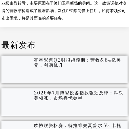
业绩由盈转亏，主要原因在于澳门卫星赌场的关闭。这一政策调整对澳
博的营收结构造成了显著影响，新任CFO陈尚俊上任后，如何带领公司
走出困境，将是其面临的首要任务。
最新发布
亮星彩票Q2财报超预期：营收5.84亿美
元，利润飙升
2026年7月博彩设备指数强劲反弹：科乐
美领涨，市场喜忧参半
欧协联资格赛：特拉维夫夏普尔 Vs 卡托