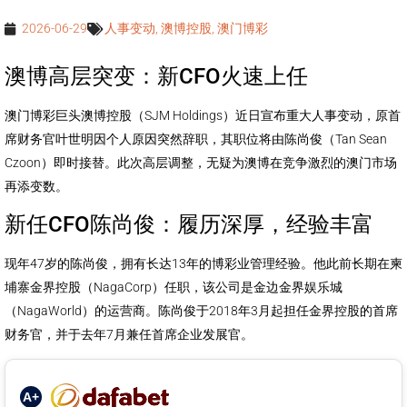
2026-06-29
人事变动
,
澳博控股
,
澳门博彩
澳博高层突变：新CFO火速上任
澳门博彩巨头澳博控股（SJM Holdings）近日宣布重大人事变动，原首
席财务官叶世明因个人原因突然辞职，其职位将由陈尚俊（Tan Sean
Czoon）即时接替。此次高层调整，无疑为澳博在竞争激烈的澳门市场
再添变数。
新任CFO陈尚俊：履历深厚，经验丰富
现年47岁的陈尚俊，拥有长达13年的博彩业管理经验。他此前长期在柬
埔寨金界控股（NagaCorp）任职，该公司是金边金界娱乐城
（NagaWorld）的运营商。陈尚俊于2018年3月起担任金界控股的首席
财务官，并于去年7月兼任首席企业发展官。
A+