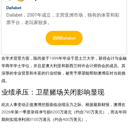
Dafabet
Dafabet，2007年成立，主营亚洲市场，独有的体育和彩
票平台，老玩家较多。
访问Dafabet
在学术背景方面，陈尚俊于1999年毕业于昆士兰大学，获得会计与金融
学商学学士学位，并且是澳大利亚和新西兰特许会计师协会的成员。其
深厚的专业背景和丰富的行业经验，被寄予厚望能帮助澳博应对当前挑
战。
业绩承压：卫星赌场关闭影响显现
此次人事变动正值澳博控股面临业绩压力之际。根据最新财报，澳博在
2026年第一季度录得净亏损6200万港元（约合790万美元），而去年同
期则实现净利润3100万港元（约合400万美元）。