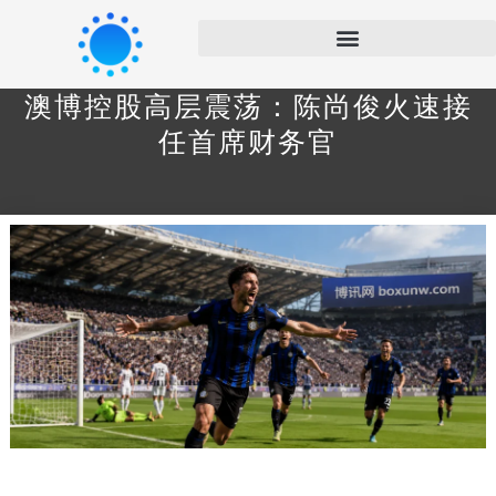
澳博控股高层震荡：陈尚俊火速接
任首席财务官