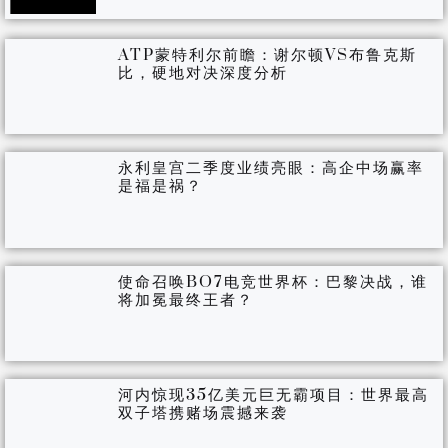
ATP蒙特利尔前瞻：谢尔顿VS布鲁克斯
比，硬地对决深度分析
永利皇宫二季度业绩亮眼：高企中场赢率
是福是祸？
使命召唤BO7电竞世界杯：巴黎决战，谁
将加冕最终王者？
河内惊现35亿美元巨无霸项目：世界最高
双子塔携赌场震撼来袭