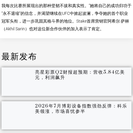
我每次比赛所展现出的那种坚韧不拔和真实性。”她将自己的成功归功于
“永不退缩”的信念，并渴望继续在UFC中掀起波澜，争夺她的首个职业
冠军头衔，进一步巩固其格斗界的地位。Stake首席营销官阿希尔·萨林
（Akhil Sarin）也对这位新合作伙伴的加入表示了肯定。
最新发布
亮星彩票Q2财报超预期：营收5.84亿美
元，利润飙升
2026年7月博彩设备指数强劲反弹：科乐
美领涨，市场喜忧参半