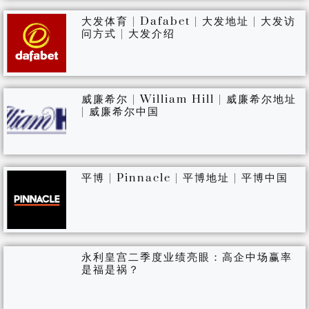
大发体育 | Dafabet | 大发地址 | 大发访
问方式 | 大发介绍
威廉希尔 | William Hill | 威廉希尔地址
| 威廉希尔中国
平博 | Pinnacle | 平博地址 | 平博中国
永利皇宫二季度业绩亮眼：高企中场赢率
是福是祸？